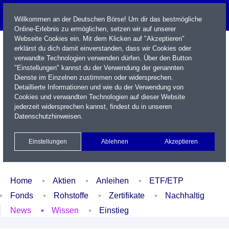
Willkommen an der Deutschen Börse! Um dir das bestmögliche
Online-Erlebnis zu ermöglichen, setzen wir auf unserer
Webseite Cookies ein. Mit dem Klicken auf "Akzeptieren"
erklärst du dich damit einverstanden, dass wir Cookies oder
verwandte Technologien verwenden dürfen. Über den Button
"Einstellungen" kannst du der Verwendung der genannten
Dienste im Einzelnen zustimmen oder widersprechen.
Detaillierte Informationen und wie du der Verwendung von
Cookies und verwandten Technologien auf dieser Website
Name / WKN / ISIN / Kürzel
jederzeit widersprechen kannst, findest du in unseren
Datenschutzhinweisen
.
Newsletter
Kontakt
English
Einstellungen
Ablehnen
Akzeptieren
Xetra Realtime
Watchlist
Portfolio
Login
Home
Aktien
Anleihen
ETF/ETP
Fonds
Rohstoffe
Zertifikate
Nachhaltig
News
Wissen
Einstieg