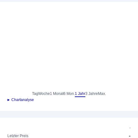
Tag
Woche
1 Monat
6 Mon.
1 Jahr
3 Jahre
Max.
► Chartanalyse
-
-
Letzter Preis