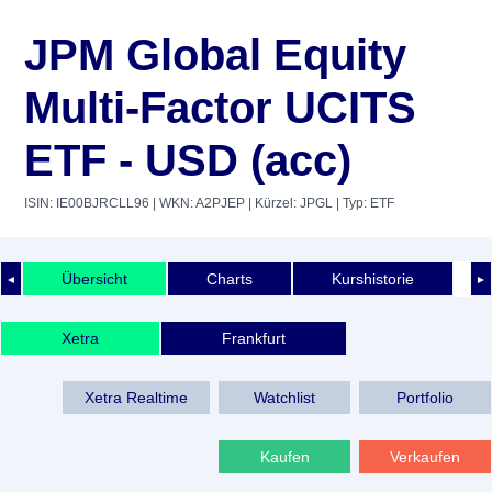
JPM Global Equity
Multi-Factor UCITS
ETF - USD (acc)
ISIN: IE00BJRCLL96
| WKN: A2PJEP
| Kürzel: JPGL
| Typ: ETF
Übersicht
Charts
Kurshistorie
◄
►
Xetra
Frankfurt
Xetra Realtime
Watchlist
Portfolio
Kaufen
Verkaufen