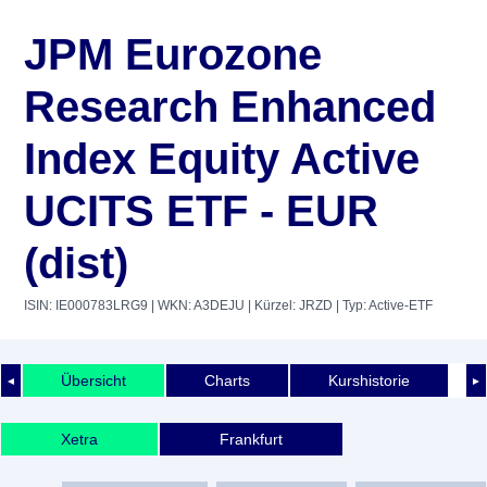
JPM Eurozone
Research Enhanced
Index Equity Active
UCITS ETF - EUR
(dist)
ISIN: IE000783LRG9
| WKN: A3DEJU
| Kürzel: JRZD
| Typ: Active-ETF
Übersicht
Charts
Kurshistorie
◄
►
Xetra
Frankfurt