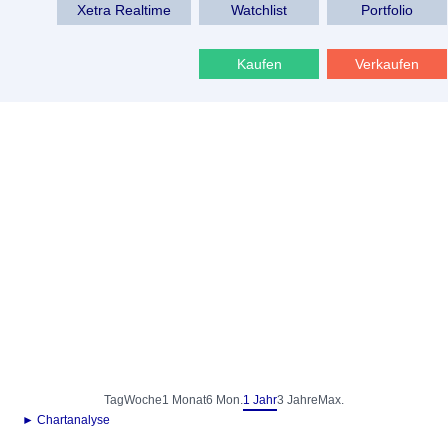
Xetra Realtime
Watchlist
Portfolio
Kaufen
Verkaufen
Tag
Woche
1 Monat
6 Mon.
1 Jahr
3 Jahre
Max.
► Chartanalyse