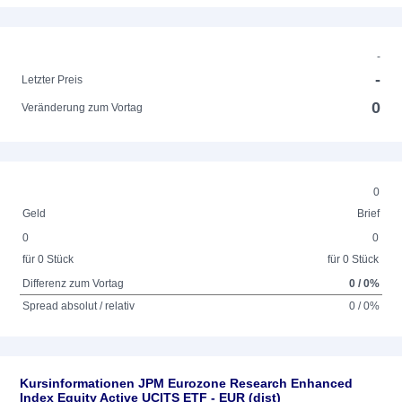
-
-
Letzter Preis
0
Veränderung zum Vortag
0
Geld
Brief
0
0
für 0 Stück
für 0 Stück
Differenz zum Vortag
0 / 0%
Spread absolut / relativ
0 / 0%
Kursinformationen JPM Eurozone Research Enhanced
Index Equity Active UCITS ETF - EUR (dist)