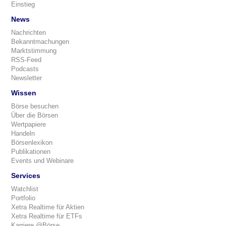
Einstieg
News
Nachrichten
Bekanntmachungen
Marktstimmung
RSS-Feed
Podcasts
Newsletter
Wissen
Börse besuchen
Über die Börsen
Wertpapiere
Handeln
Börsenlexikon
Publikationen
Events und Webinare
Services
Watchlist
Portfolio
Xetra Realtime für Aktien
Xetra Realtime für ETFs
Karriere @Börse