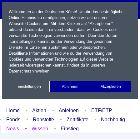
Willkommen an der Deutschen Börse! Um dir das bestmögliche
Online-Erlebnis zu ermöglichen, setzen wir auf unserer
Webseite Cookies ein. Mit dem Klicken auf "Akzeptieren"
erklärst du dich damit einverstanden, dass wir Cookies oder
verwandte Technologien verwenden dürfen. Über den Button
"Einstellungen" kannst du der Verwendung der genannten
Dienste im Einzelnen zustimmen oder widersprechen.
Detaillierte Informationen und wie du der Verwendung von
Cookies und verwandten Technologien auf dieser Website
Name / WKN / ISIN / Kürzel
jederzeit widersprechen kannst, findest du in unseren
Datenschutzhinweisen
.
Newsletter
Kontakt
English
Einstellungen
Ablehnen
Akzeptieren
Xetra Realtime
Watchlist
Portfolio
Login
Home
Aktien
Anleihen
ETF/ETP
Fonds
Rohstoffe
Zertifikate
Nachhaltig
News
Wissen
Einstieg