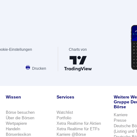
okie-Einstellungen
Charts von
Drucken
Wissen
Services
Weitere We
Gruppe De
Börse
Börse besuchen
Watchlist
Karriere
Über die Börsen
Portfolio
Presse
Wertpapiere
Xetra Realtime für Aktien
Deutsche Bö
Handeln
Xetra Realtime für ETFs
(Listing und 
Börsenlexikon
Karriere @Börse
Deutsche Bö