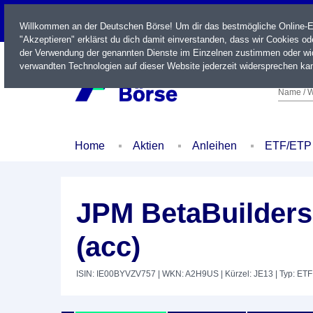
LIVE
Willkommen an der Deutschen Börse! Um dir das bestmögliche Online-Erl
"Akzeptieren" erklärst du dich damit einverstanden, dass wir Cookies o
der Verwendung der genannten Dienste im Einzelnen zustimmen oder wid
verwandten Technologien auf dieser Website jederzeit widersprechen kan
Name / W
Home
Aktien
Anleihen
ETF/ETP
JPM BetaBuilders
(acc)
ISIN: IE00BYVZV757
| WKN: A2H9US
| Kürzel: JE13
| Typ: ETF