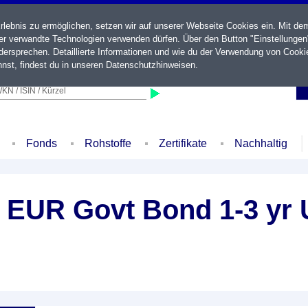
ebnis zu ermöglichen, setzen wir auf unserer Webseite Cookies ein. Mit de
der verwandte Technologien verwenden dürfen. Über den Button "Einstellungen
ersprechen. Detaillierte Informationen und wie du der Verwendung von Cooki
nst, findest du in unseren
Datenschutzhinweisen
.
KN / ISIN / Kürzel
Fonds
Rohstoffe
Zertifikate
Nachhaltig
 EUR Govt Bond 1-3 yr