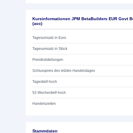
Kursinformationen JPM BetaBuilders EUR Govt B
(acc)
Tagesumsatz in Euro
Tagesumsatz in Stück
Preisfeststellungen
Schlusspreis des letzten Handelstages
Tagestief/-hoch
52-Wochentief/-hoch
Handelszeiten
Stammdaten