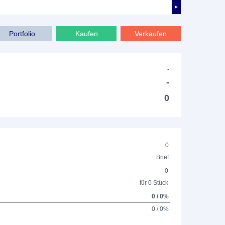
►
Portfolio
Kaufen
Verkaufen
-
-
0
0
Brief
0
für 0 Stück
0 / 0%
0 / 0%