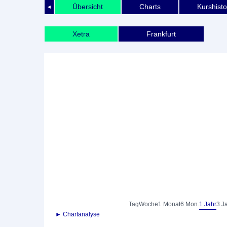
Übersicht
Charts
Kurshisto
◄
Xetra
Frankfurt
Tag
Woche
1 Monat
6 Mon.
1 Jahr
3 J
► Chartanalyse