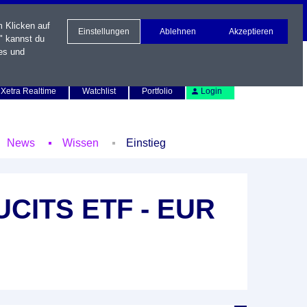
m Klicken auf
Einstellungen
Ablehnen
Akzeptieren
" kannst du
es und
Newsletter
Kontakt
English
Xetra Realtime
Watchlist
Portfolio
Login
News
Wissen
Einstieg
 UCITS ETF - EUR