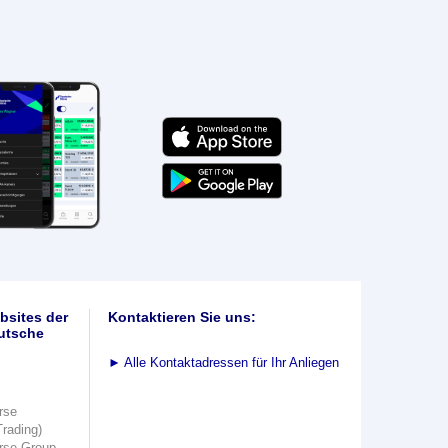
bsites der
Kontaktieren Sie uns:
utsche
►
Alle Kontaktadressen für Ihr Anliegen
rse
Trading)
rse Group