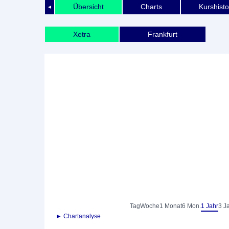
Übersicht
Charts
Kurshisto
◄
Xetra
Frankfurt
Tag
Woche
1 Monat
6 Mon.
1 Jahr
3 J
► Chartanalyse