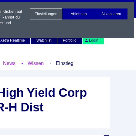
m Klicken auf
Einstellungen
Ablehnen
Akzeptieren
" kannst du
es und
Newsletter
Kontakt
English
Xetra Realtime
Watchlist
Portfolio
Login
News
Wissen
Einstieg
High Yield Corp
-H Dist