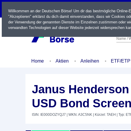
LIVE
Willkommen an der Deutschen Börse! Um dir das bestmögliche Online-Erl
"Akzeptieren" erklärst du dich damit einverstanden, dass wir Cookies o
der Verwendung der genannten Dienste im Einzelnen zustimmen oder wid
verwandten Technologien auf dieser Website jederzeit widersprechen kan
Name / W
Home
Aktien
Anleihen
ETF/ETP
Janus Henderson 
USD Bond Screen
ISIN: IE000DOZYQJ7
| WKN: A3C5NK
| Kürzel: TAEH
| Typ: ET