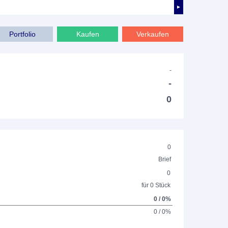
►
Portfolio
Kaufen
Verkaufen
-
-
0
0
Brief
0
für 0 Stück
0 / 0%
0 / 0%