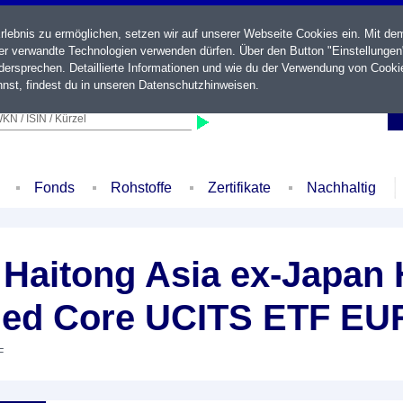
ebnis zu ermöglichen, setzen wir auf unserer Webseite Cookies ein. Mit de
der verwandte Technologien verwenden dürfen. Über den Button "Einstellungen
ersprechen. Detaillierte Informationen und wie du der Verwendung von Cooki
nst, findest du in unseren
Datenschutzhinweisen
.
KN / ISIN / Kürzel
Fonds
Rohstoffe
Zertifikate
Nachhaltig
Haitong Asia ex-Japan 
ed Core UCITS ETF EUR
F