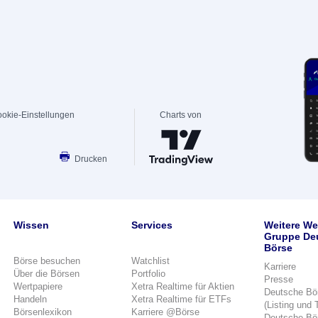
okie-Einstellungen
Charts von
Drucken
Wissen
Services
Weitere We
Gruppe De
Börse
Börse besuchen
Watchlist
Karriere
Über die Börsen
Portfolio
Presse
Wertpapiere
Xetra Realtime für Aktien
Deutsche Bö
Handeln
Xetra Realtime für ETFs
(Listing und 
Börsenlexikon
Karriere @Börse
Deutsche Bö