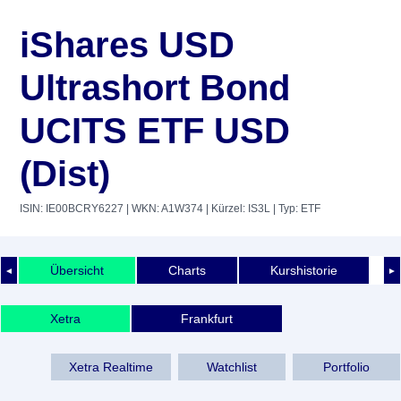
iShares USD
Ultrashort Bond
UCITS ETF USD
(Dist)
ISIN: IE00BCRY6227
| WKN: A1W374
| Kürzel: IS3L
| Typ: ETF
Übersicht
Charts
Kurshistorie
◄
►
Xetra
Frankfurt
Xetra Realtime
Watchlist
Portfolio