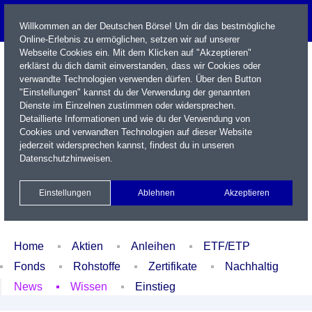
Willkommen an der Deutschen Börse! Um dir das bestmögliche
Online-Erlebnis zu ermöglichen, setzen wir auf unserer
Webseite Cookies ein. Mit dem Klicken auf "Akzeptieren"
erklärst du dich damit einverstanden, dass wir Cookies oder
verwandte Technologien verwenden dürfen. Über den Button
"Einstellungen" kannst du der Verwendung der genannten
Dienste im Einzelnen zustimmen oder widersprechen.
Detaillierte Informationen und wie du der Verwendung von
Cookies und verwandten Technologien auf dieser Website
Name / WKN / ISIN / Kürzel
jederzeit widersprechen kannst, findest du in unseren
Datenschutzhinweisen
.
Newsletter
Kontakt
English
Einstellungen
Ablehnen
Akzeptieren
Xetra Realtime
Watchlist
Portfolio
Login
Home
Aktien
Anleihen
ETF/ETP
Fonds
Rohstoffe
Zertifikate
Nachhaltig
News
Wissen
Einstieg