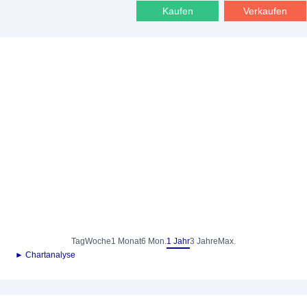
Kaufen
Verkaufen
Tag
Woche
1 Monat
6 Mon.
1 Jahr
3 Jahre
Max.
► Chartanalyse