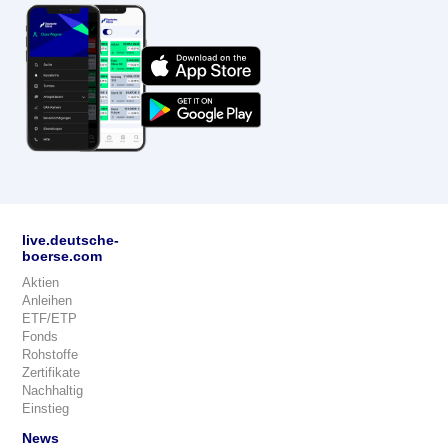
live.deutsche-
boerse.com
Aktien
Anleihen
ETF/ETP
Fonds
Rohstoffe
Zertifikate
Nachhaltig
Einstieg
News