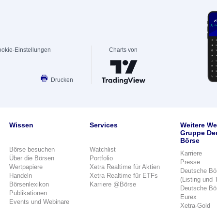
okie-Einstellungen
Charts von
Drucken
Wissen
Services
Weitere We
Gruppe De
Börse
Börse besuchen
Watchlist
Karriere
Über die Börsen
Portfolio
Presse
Wertpapiere
Xetra Realtime für Aktien
Deutsche Bö
Handeln
Xetra Realtime für ETFs
(Listing und 
Börsenlexikon
Karriere @Börse
Deutsche Bö
Publikationen
Eurex
Events und Webinare
Xetra-Gold