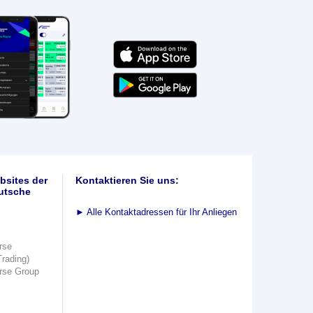
bsites der
Kontaktieren Sie uns:
utsche
►
Alle Kontaktadressen für Ihr Anliegen
rse
Trading)
rse Group