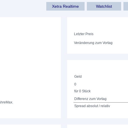
Xetra Realtime
Watchlist
Letzter Preis
Veränderung zum Vortag
Geld
0
für 0 Stück
Differenz zum Vortag
ahre
Max.
Spread absolut / relativ