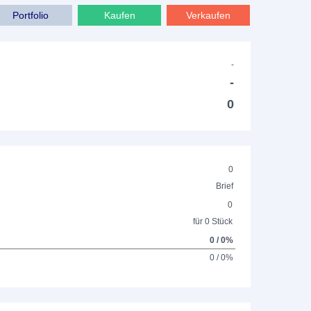
Portfolio
Kaufen
Verkaufen
-
-
0
0
Brief
0
für 0 Stück
0 / 0%
0 / 0%