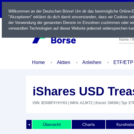
LIVE
Willkommen an der Deutschen Börse! Um dir das bestmögliche Online-Erl
"Akzeptieren" erklärst du dich damit einverstanden, dass wir Cookies o
der Verwendung der genannten Dienste im Einzelnen zustimmen oder wid
verwandten Technologien auf dieser Website jederzeit widersprechen kan
Name / W
Home
Aktien
Anleihen
ETF/ETP
iShares USD Trea
ISIN: IE00BFXYHY63
| WKN: A2JKT2
| Kürzel: OM3M
| Typ: ET
Übersicht
Charts
Kurshisto
◄