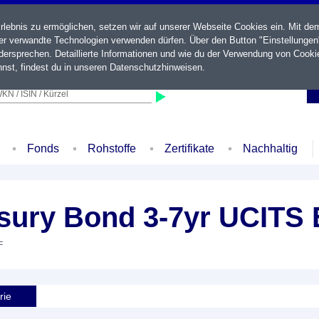
ebnis zu ermöglichen, setzen wir auf unserer Webseite Cookies ein. Mit de
der verwandte Technologien verwenden dürfen. Über den Button "Einstellungen
ersprechen. Detaillierte Informationen und wie du der Verwendung von Cooki
nst, findest du in unseren
Datenschutzhinweisen
.
KN / ISIN / Kürzel
Fonds
Rohstoffe
Zertifikate
Nachhaltig
sury Bond 3-7yr UCITS 
F
rie