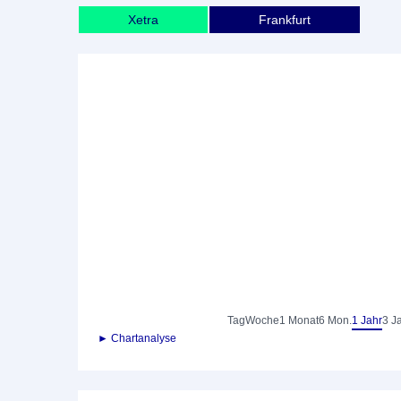
Xetra
Frankfurt
Tag
Woche
1 Monat
6 Mon.
1 Jahr
3 J
► Chartanalyse