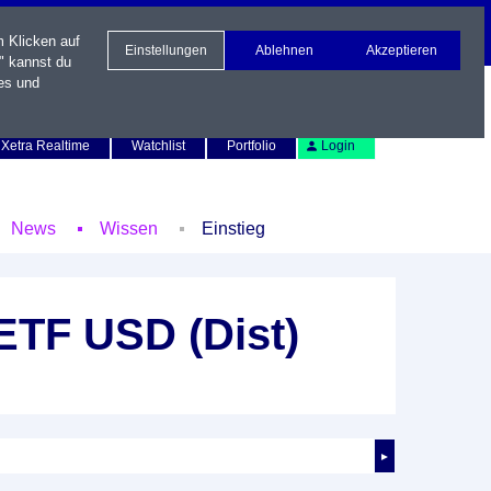
m Klicken auf
Einstellungen
Ablehnen
Akzeptieren
" kannst du
es und
Newsletter
Kontakt
English
Xetra Realtime
Watchlist
Portfolio
Login
News
Wissen
Einstieg
ETF USD (Dist)
►