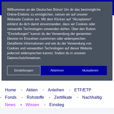
Willkommen an der Deutschen Börse! Um dir das bestmögliche
Online-Erlebnis zu ermöglichen, setzen wir auf unserer
Webseite Cookies ein. Mit dem Klicken auf "Akzeptieren"
erklärst du dich damit einverstanden, dass wir Cookies oder
verwandte Technologien verwenden dürfen. Über den Button
"Einstellungen" kannst du der Verwendung der genannten
Dienste im Einzelnen zustimmen oder widersprechen.
Detaillierte Informationen und wie du der Verwendung von
Cookies und verwandten Technologien auf dieser Website
Name / WKN / ISIN / Kürzel
jederzeit widersprechen kannst, findest du in unseren
Datenschutzhinweisen
.
Newsletter
Kontakt
English
Einstellungen
Ablehnen
Akzeptieren
Xetra Realtime
Watchlist
Portfolio
Login
Home
Aktien
Anleihen
ETF/ETP
Fonds
Rohstoffe
Zertifikate
Nachhaltig
News
Wissen
Einstieg