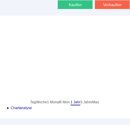
Kaufen
Verkaufen
Tag
Woche
1 Monat
6 Mon.
1 Jahr
3 Jahre
Max.
► Chartanalyse