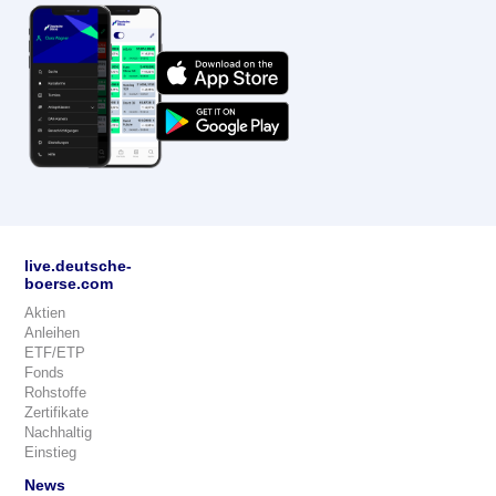
live.deutsche-
boerse.com
Aktien
Anleihen
ETF/ETP
Fonds
Rohstoffe
Zertifikate
Nachhaltig
Einstieg
News