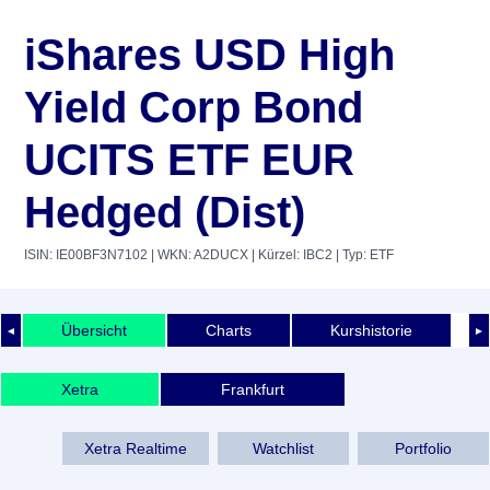
iShares USD High
Yield Corp Bond
UCITS ETF EUR
Hedged (Dist)
ISIN: IE00BF3N7102
| WKN: A2DUCX
| Kürzel: IBC2
| Typ: ETF
Übersicht
Charts
Kurshistorie
◄
►
Xetra
Frankfurt
Xetra Realtime
Watchlist
Portfolio