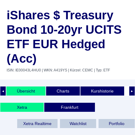
iShares $ Treasury
Bond 10-20yr UCITS
ETF EUR Hedged
(Acc)
ISIN: IE00043L4HU0
| WKN: A419YS
| Kürzel: CEMC
| Typ: ETF
Übersicht
Charts
Kurshistorie
◄
►
Xetra
Frankfurt
Xetra Realtime
Watchlist
Portfolio