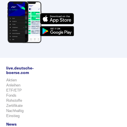
live.deutsche-
boerse.com
Aktien
Anleihen
ETF/ETP
Fonds
Rohstoffe
Zertifikate
Nachhaltig
Einstieg
News