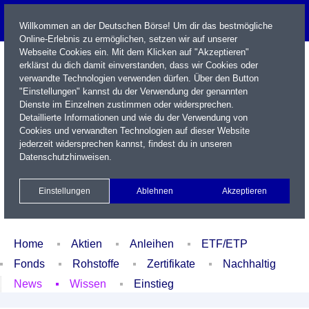
Willkommen an der Deutschen Börse! Um dir das bestmögliche
Online-Erlebnis zu ermöglichen, setzen wir auf unserer
Webseite Cookies ein. Mit dem Klicken auf "Akzeptieren"
erklärst du dich damit einverstanden, dass wir Cookies oder
verwandte Technologien verwenden dürfen. Über den Button
"Einstellungen" kannst du der Verwendung der genannten
Dienste im Einzelnen zustimmen oder widersprechen.
Detaillierte Informationen und wie du der Verwendung von
Cookies und verwandten Technologien auf dieser Website
Name / WKN / ISIN / Kürzel
jederzeit widersprechen kannst, findest du in unseren
Datenschutzhinweisen
.
Newsletter
Kontakt
English
Einstellungen
Ablehnen
Akzeptieren
Xetra Realtime
Watchlist
Portfolio
Login
Home
Aktien
Anleihen
ETF/ETP
Fonds
Rohstoffe
Zertifikate
Nachhaltig
News
Wissen
Einstieg