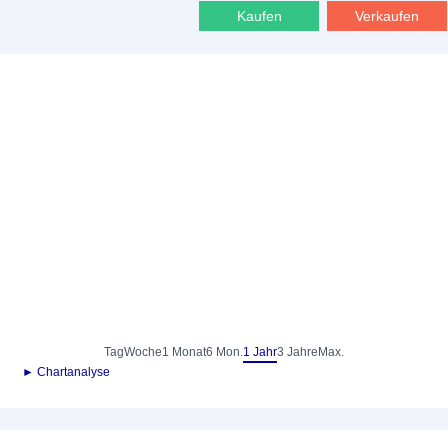
Kaufen
Verkaufen
Tag
Woche
1 Monat
6 Mon.
1 Jahr
3 Jahre
Max.
► Chartanalyse