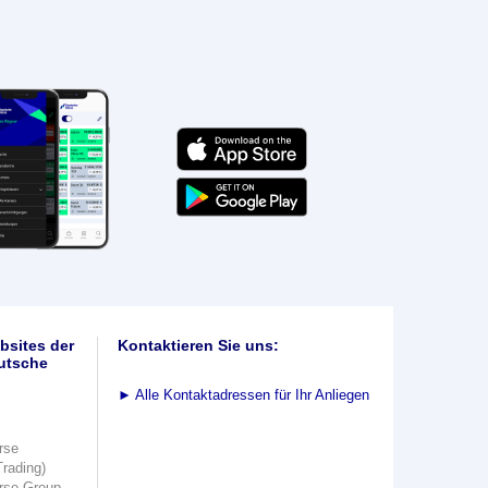
bsites der
Kontaktieren Sie uns:
utsche
►
Alle Kontaktadressen für Ihr Anliegen
rse
Trading)
rse Group