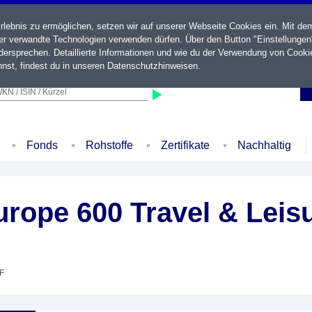
ebnis zu ermöglichen, setzen wir auf unserer Webseite Cookies ein. Mit de
der verwandte Technologien verwenden dürfen. Über den Button "Einstellungen
ersprechen. Detaillierte Informationen und wie du der Verwendung von Cooki
nst, findest du in unseren
Datenschutzhinweisen
.
KN / ISIN / Kürzel
Fonds
Rohstoffe
Zertifikate
Nachhaltig
rope 600 Travel & Leis
TF