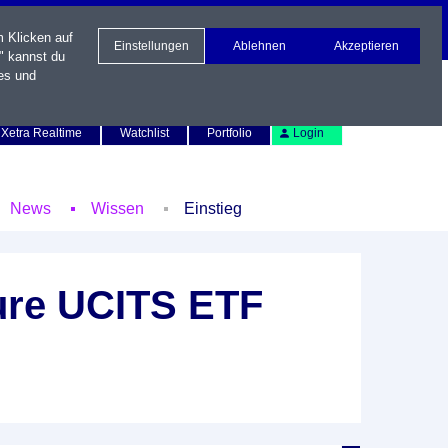
m Klicken auf
Einstellungen
Ablehnen
Akzeptieren
" kannst du
es und
Newsletter
Kontakt
English
Xetra Realtime
Watchlist
Portfolio
Login
News
Wissen
Einstieg
ure UCITS ETF