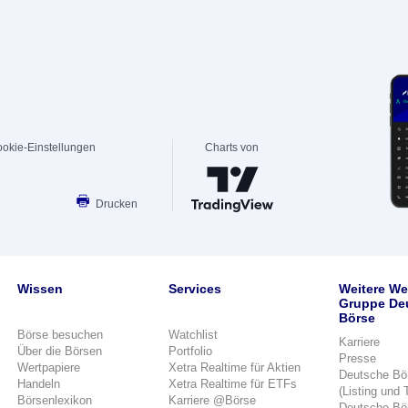
okie-Einstellungen
Charts von
Drucken
Wissen
Services
Weitere We
Gruppe De
Börse
Börse besuchen
Watchlist
Karriere
Über die Börsen
Portfolio
Presse
Wertpapiere
Xetra Realtime für Aktien
Deutsche Bö
Handeln
Xetra Realtime für ETFs
(Listing und 
Börsenlexikon
Karriere @Börse
Deutsche Bö