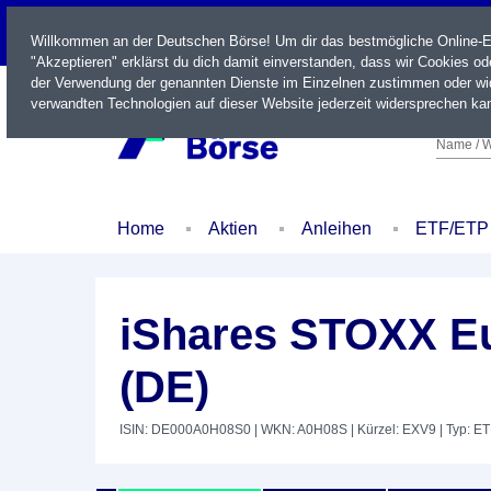
LIVE
Willkommen an der Deutschen Börse! Um dir das bestmögliche Online-Erl
"Akzeptieren" erklärst du dich damit einverstanden, dass wir Cookies o
der Verwendung der genannten Dienste im Einzelnen zustimmen oder wid
verwandten Technologien auf dieser Website jederzeit widersprechen kan
Name / W
Home
Aktien
Anleihen
ETF/ETP
iShares STOXX Eu
(DE)
ISIN: DE000A0H08S0
| WKN: A0H08S
| Kürzel: EXV9
| Typ: E