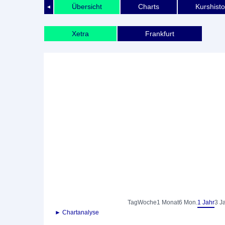
Übersicht
Charts
Kurshisto
◄
Xetra
Frankfurt
Tag
Woche
1 Monat
6 Mon.
1 Jahr
3 J
► Chartanalyse