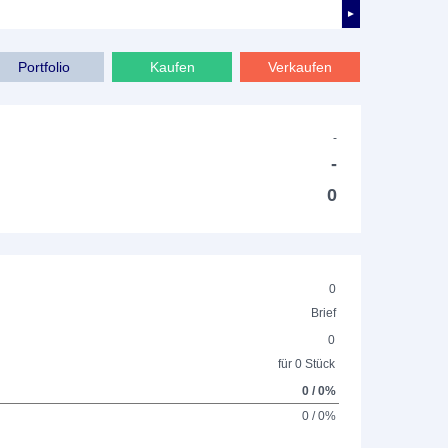
►
Portfolio
Kaufen
Verkaufen
-
-
0
0
Brief
0
für 0 Stück
0 / 0%
0 / 0%