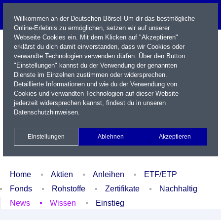
Willkommen an der Deutschen Börse! Um dir das bestmögliche
Online-Erlebnis zu ermöglichen, setzen wir auf unserer
Webseite Cookies ein. Mit dem Klicken auf "Akzeptieren"
erklärst du dich damit einverstanden, dass wir Cookies oder
verwandte Technologien verwenden dürfen. Über den Button
"Einstellungen" kannst du der Verwendung der genannten
Dienste im Einzelnen zustimmen oder widersprechen.
Detaillierte Informationen und wie du der Verwendung von
Cookies und verwandten Technologien auf dieser Website
Name / WKN / ISIN / Kürzel
jederzeit widersprechen kannst, findest du in unseren
Datenschutzhinweisen
.
Newsletter
Kontakt
English
Einstellungen
Ablehnen
Akzeptieren
Xetra Realtime
Watchlist
Portfolio
Login
Home
Aktien
Anleihen
ETF/ETP
Fonds
Rohstoffe
Zertifikate
Nachhaltig
News
Wissen
Einstieg