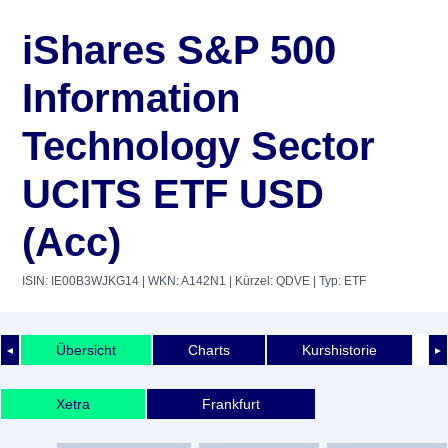
iShares S&P 500
Information
Technology Sector
UCITS ETF USD
(Acc)
ISIN: IE00B3WJKG14
| WKN: A142N1
| Kürzel: QDVE
| Typ: ETF
Übersicht
Charts
Kurshistorie
◄
►
Xetra
Frankfurt