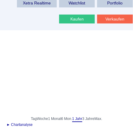
Xetra Realtime
Watchlist
Portfolio
Kaufen
Verkaufen
Tag
Woche
1 Monat
6 Mon.
1 Jahr
3 Jahre
Max.
► Chartanalyse