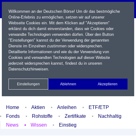
Willkommen an der Deutschen Börse! Um dir das bestmögliche
Online-Erlebnis zu ermöglichen, setzen wir auf unserer
Webseite Cookies ein. Mit dem Klicken auf "Akzeptieren"
erklärst du dich damit einverstanden, dass wir Cookies oder
verwandte Technologien verwenden dürfen. Über den Button
"Einstellungen" kannst du der Verwendung der genannten
Dienste im Einzelnen zustimmen oder widersprechen.
Detaillierte Informationen und wie du der Verwendung von
Cookies und verwandten Technologien auf dieser Website
Name / WKN / ISIN / Kürzel
jederzeit widersprechen kannst, findest du in unseren
Datenschutzhinweisen
.
Newsletter
Kontakt
English
Einstellungen
Ablehnen
Akzeptieren
Xetra Realtime
Watchlist
Portfolio
Login
Home
Aktien
Anleihen
ETF/ETP
Fonds
Rohstoffe
Zertifikate
Nachhaltig
News
Wissen
Einstieg