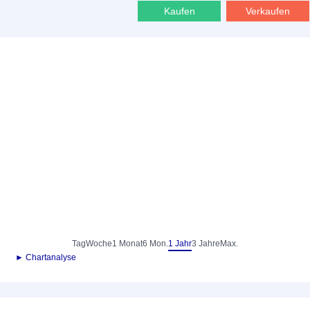
Kaufen
Verkaufen
Tag
Woche
1 Monat
6 Mon.
1 Jahr
3 Jahre
Max.
► Chartanalyse