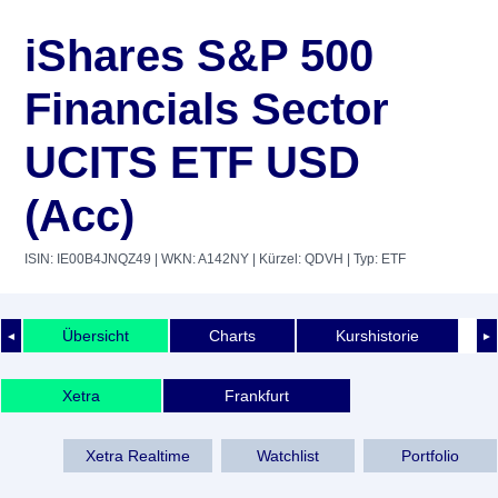
iShares S&P 500
Financials Sector
UCITS ETF USD
(Acc)
ISIN: IE00B4JNQZ49
| WKN: A142NY
| Kürzel: QDVH
| Typ: ETF
Übersicht
Charts
Kurshistorie
◄
►
Xetra
Frankfurt
Xetra Realtime
Watchlist
Portfolio