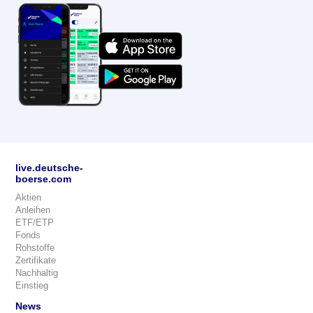
live.deutsche-
boerse.com
Aktien
Anleihen
ETF/ETP
Fonds
Rohstoffe
Zertifikate
Nachhaltig
Einstieg
News