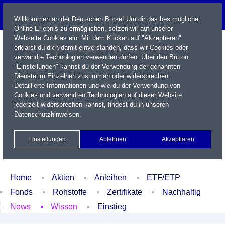
Willkommen an der Deutschen Börse! Um dir das bestmögliche
Online-Erlebnis zu ermöglichen, setzen wir auf unserer
Webseite Cookies ein. Mit dem Klicken auf "Akzeptieren"
erklärst du dich damit einverstanden, dass wir Cookies oder
verwandte Technologien verwenden dürfen. Über den Button
"Einstellungen" kannst du der Verwendung der genannten
Dienste im Einzelnen zustimmen oder widersprechen.
Detaillierte Informationen und wie du der Verwendung von
Cookies und verwandten Technologien auf dieser Website
Name / WKN / ISIN / Kürzel
jederzeit widersprechen kannst, findest du in unseren
Datenschutzhinweisen
.
Newsletter
Kontakt
English
Einstellungen
Ablehnen
Akzeptieren
Xetra Realtime
Watchlist
Portfolio
Login
Home
Aktien
Anleihen
ETF/ETP
Fonds
Rohstoffe
Zertifikate
Nachhaltig
News
Wissen
Einstieg