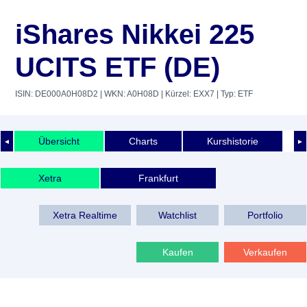
iShares Nikkei 225
UCITS ETF (DE)
ISIN: DE000A0H08D2
| WKN: A0H08D
| Kürzel: EXX7
| Typ: ETF
Übersicht
Charts
Kurshistorie
◄
►
Xetra
Frankfurt
Xetra Realtime
Watchlist
Portfolio
Kaufen
Verkaufen