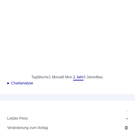
Tag
Woche
1 Monat
6 Mon.
1 Jahr
3 Jahre
Max.
► Chartanalyse
-
-
Letzter Preis
0
Veränderung zum Vortag