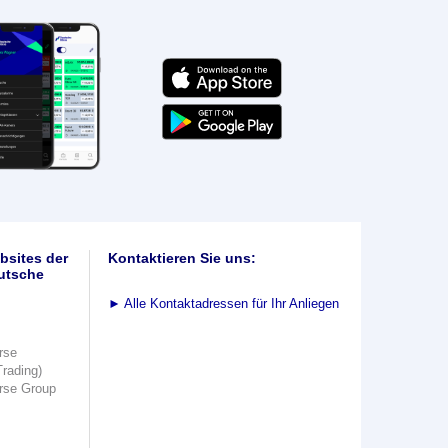
bsites der
Kontaktieren Sie uns:
utsche
►
Alle Kontaktadressen für Ihr Anliegen
rse
Trading)
rse Group