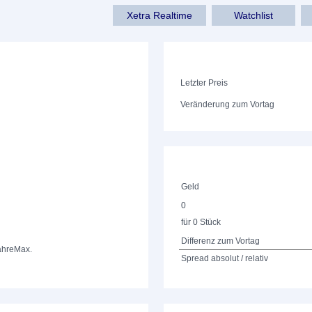
Xetra Realtime
Watchlist
Letzter Preis
Veränderung zum Vortag
Geld
0
für 0 Stück
Differenz zum Vortag
ahre
Max.
Spread absolut / relativ