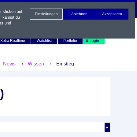
m Klicken auf
Einstellungen
Ablehnen
Akzeptieren
" kannst du
es und
Newsletter
Kontakt
English
Xetra Realtime
Watchlist
Portfolio
Login
News
Wissen
Einstieg
)
►