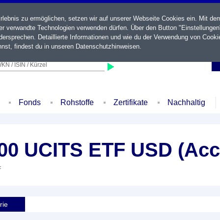
ebnis zu ermöglichen, setzen wir auf unserer Webseite Cookies ein. Mit de
der verwandte Technologien verwenden dürfen. Über den Button "Einstellungen
ersprechen. Detaillierte Informationen und wie du der Verwendung von Cooki
nst, findest du in unseren
Datenschutzhinweisen
.
KN / ISIN / Kürzel
Fonds
Rohstoffe
Zertifikate
Nachhaltig
00 UCITS ETF USD (Acc
F
rie