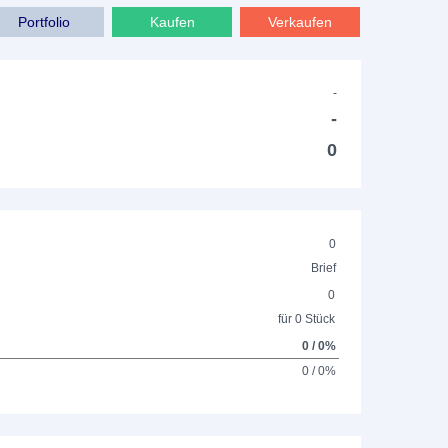
Portfolio
Kaufen
Verkaufen
-
-
0
0
Brief
0
für 0 Stück
0 / 0%
0 / 0%