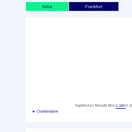
Xetra
Frankfurt
Tag
Woche
1 Monat
6 Mon.
1 Jahr
3 J
► Chartanalyse