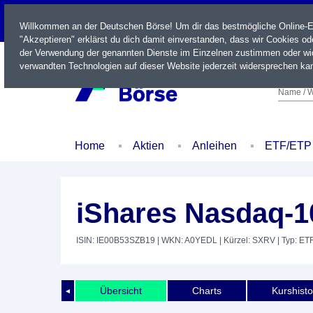
LIVE
Willkommen an der Deutschen Börse! Um dir das bestmögliche Online-Erl
"Akzeptieren" erklärst du dich damit einverstanden, dass wir Cookies o
der Verwendung der genannten Dienste im Einzelnen zustimmen oder wid
verwandten Technologien auf dieser Website jederzeit widersprechen kan
Name / W
Home
Aktien
Anleihen
ETF/ETP
iShares Nasdaq-1
ISIN: IE00B53SZB19
| WKN: A0YEDL
| Kürzel: SXRV
| Typ: ET
Übersicht
Charts
Kurshisto
◄