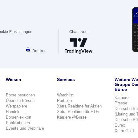
okie-Einstellungen
Charts von
Drucken
Wissen
Services
Weitere We
Gruppe De
Börse
Börse besuchen
Watchlist
Karriere
Über die Börsen
Portfolio
Presse
Wertpapiere
Xetra Realtime für Aktien
Deutsche Bö
Handeln
Xetra Realtime für ETFs
(Listing und 
Börsenlexikon
Karriere @Börse
Deutsche Bö
Publikationen
Eurex
Events und Webinare
Xetra-Gold