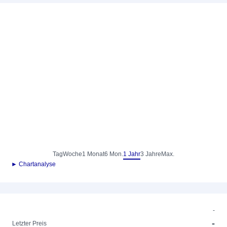
Tag
Woche
1 Monat
6 Mon.
1 Jahr
3 Jahre
Max.
► Chartanalyse
-
-
Letzter Preis