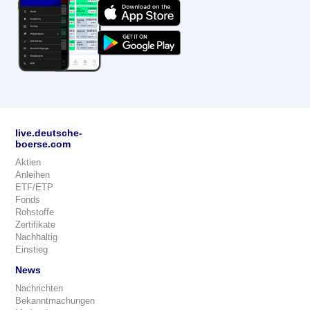
live.deutsche-
boerse.com
Aktien
Anleihen
ETF/ETP
Fonds
Rohstoffe
Zertifikate
Nachhaltig
Einstieg
News
Nachrichten
Bekanntmachungen