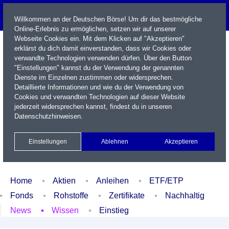
Willkommen an der Deutschen Börse! Um dir das bestmögliche
Online-Erlebnis zu ermöglichen, setzen wir auf unserer
Webseite Cookies ein. Mit dem Klicken auf "Akzeptieren"
erklärst du dich damit einverstanden, dass wir Cookies oder
verwandte Technologien verwenden dürfen. Über den Button
"Einstellungen" kannst du der Verwendung der genannten
Dienste im Einzelnen zustimmen oder widersprechen.
Detaillierte Informationen und wie du der Verwendung von
Cookies und verwandten Technologien auf dieser Website
Name / WKN / ISIN / Kürzel
jederzeit widersprechen kannst, findest du in unseren
Datenschutzhinweisen
.
Newsletter
Kontakt
English
Einstellungen
Ablehnen
Akzeptieren
Xetra Realtime
Watchlist
Portfolio
Login
Home
Aktien
Anleihen
ETF/ETP
Fonds
Rohstoffe
Zertifikate
Nachhaltig
News
Wissen
Einstieg