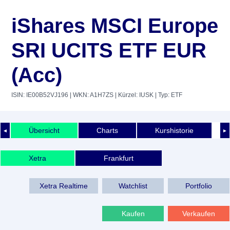
iShares MSCI Europe
SRI UCITS ETF EUR
(Acc)
ISIN: IE00B52VJ196
| WKN: A1H7ZS
| Kürzel: IUSK
| Typ: ETF
Übersicht
Charts
Kurshistorie
◄
►
Xetra
Frankfurt
Xetra Realtime
Watchlist
Portfolio
Kaufen
Verkaufen