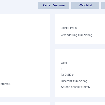
Xetra Realtime
Watchlist
Letzter Preis
Veränderung zum Vortag
Geld
0
für 0 Stück
Differenz zum Vortag
ahre
Max.
Spread absolut / relativ