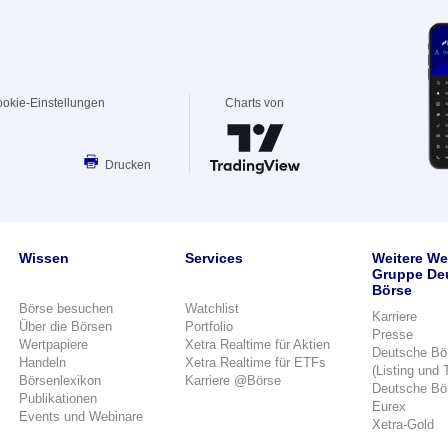
okie-Einstellungen
Charts von
Drucken
Wissen
Services
Weitere We
Gruppe De
Börse
Börse besuchen
Watchlist
Karriere
Über die Börsen
Portfolio
Presse
Wertpapiere
Xetra Realtime für Aktien
Deutsche Bö
Handeln
Xetra Realtime für ETFs
(Listing und 
Börsenlexikon
Karriere @Börse
Deutsche Bö
Publikationen
Eurex
Events und Webinare
Xetra-Gold