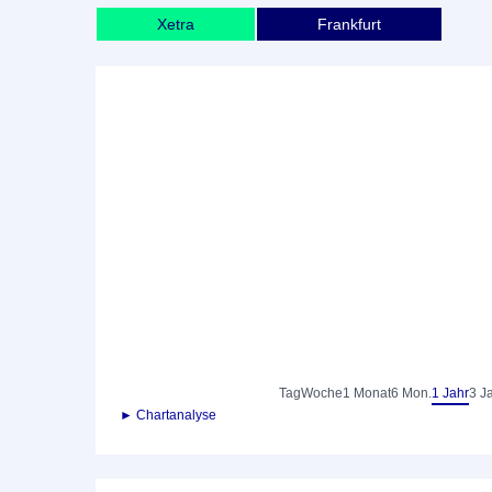
Xetra
Frankfurt
Tag
Woche
1 Monat
6 Mon.
1 Jahr
3 J
► Chartanalyse