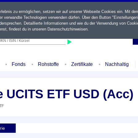
ebnis zu ermöglichen, setzen wir auf unserer Webseite Cookies ein. Mit de
der verwandte Technologien verwenden dürfen. Über den Button "Einstellungen
ersprechen. Detaillierte Informationen und wie du der Verwendung von Cooki
nst, findest du in unseren
Datenschutzhinweisen
.
KN / ISIN / Kürzel
Fonds
Rohstoffe
Zertifikate
Nachhaltig
e UCITS ETF USD (Acc)
ETF
rie