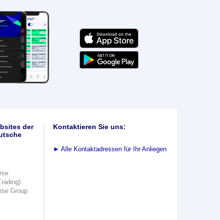
bsites der
Kontaktieren Sie uns:
utsche
►
Alle Kontaktadressen für Ihr Anliegen
rse
Trading)
rse Group