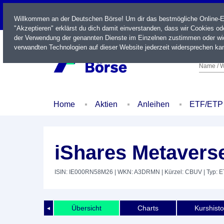
LIVE
Willkommen an der Deutschen Börse! Um dir das bestmögliche Online-Erl
"Akzeptieren" erklärst du dich damit einverstanden, dass wir Cookies o
der Verwendung der genannten Dienste im Einzelnen zustimmen oder wid
verwandten Technologien auf dieser Website jederzeit widersprechen kan
Name / W
Home
Aktien
Anleihen
ETF/ETP
iShares Metavers
ISIN: IE000RN58M26
| WKN: A3DRMN
| Kürzel: CBUV
| Typ: 
Übersicht
Charts
Kurshisto
◄