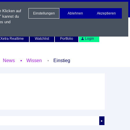
m Klicken auf
Einstellungen
Ablehnen
Akzeptieren
" kannst du
es und
Newsletter
Kontakt
English
Xetra Realtime
Watchlist
Portfolio
Login
News
Wissen
Einstieg
►