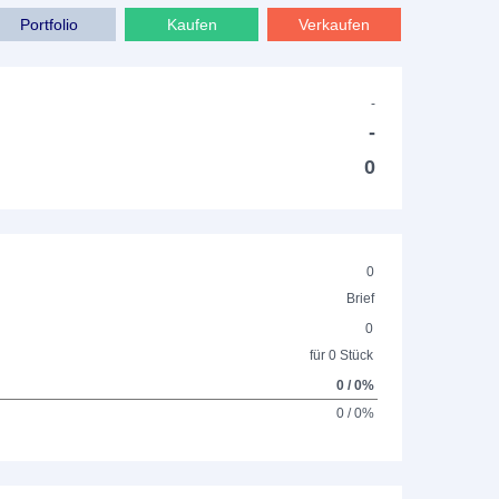
Portfolio
Kaufen
Verkaufen
-
-
0
0
Brief
0
für 0 Stück
0 / 0%
0 / 0%