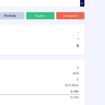
►
Portfolio
Kaufen
Verkaufen
-
-
0
0
Brief
0
für 0 Stück
0 / 0%
0 / 0%