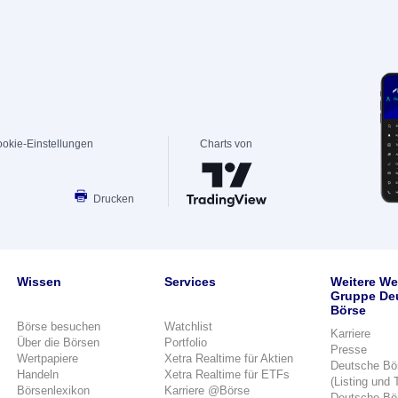
okie-Einstellungen
Charts von
Drucken
Wissen
Services
Weitere We
Gruppe De
Börse
Börse besuchen
Watchlist
Karriere
Über die Börsen
Portfolio
Presse
Wertpapiere
Xetra Realtime für Aktien
Deutsche Bö
Handeln
Xetra Realtime für ETFs
(Listing und 
Börsenlexikon
Karriere @Börse
Deutsche Bö