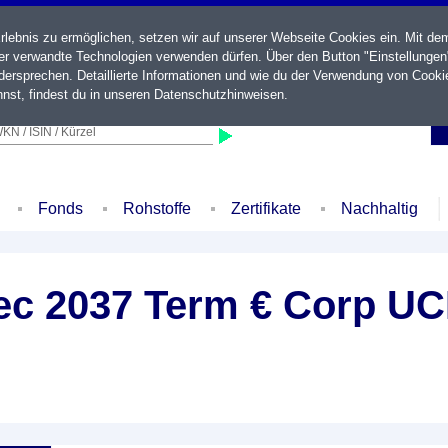
ebnis zu ermöglichen, setzen wir auf unserer Webseite Cookies ein. Mit de
der verwandte Technologien verwenden dürfen. Über den Button "Einstellungen
ersprechen. Detaillierte Informationen und wie du der Verwendung von Cooki
nst, findest du in unseren
Datenschutzhinweisen
.
KN / ISIN / Kürzel
Fonds
Rohstoffe
Zertifikate
Nachhaltig
ec 2037 Term € Corp U