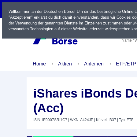
LIVE
Willkommen an der Deutschen Börse! Um dir das bestmögliche Online-Erl
"Akzeptieren" erklärst du dich damit einverstanden, dass wir Cookies o
der Verwendung der genannten Dienste im Einzelnen zustimmen oder wid
verwandten Technologien auf dieser Website jederzeit widersprechen kan
Name / W
Home
Aktien
Anleihen
ETF/ETP
iShares iBonds D
(Acc)
ISIN: IE0007SRI1C7
| WKN: A424JP
| Kürzel: IB37
| Typ: ETF