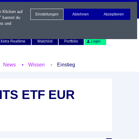
m Klicken auf
Einstellungen
Ablehnen
Akzeptieren
" kannst du
es und
Newsletter
Kontakt
English
Xetra Realtime
Watchlist
Portfolio
Login
News
Wissen
Einstieg
CITS ETF EUR