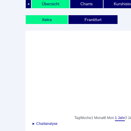
Übersicht
Charts
Kurshisto
◄
Xetra
Frankfurt
Tag
Woche
1 Monat
6 Mon.
1 Jahr
3 J
► Chartanalyse