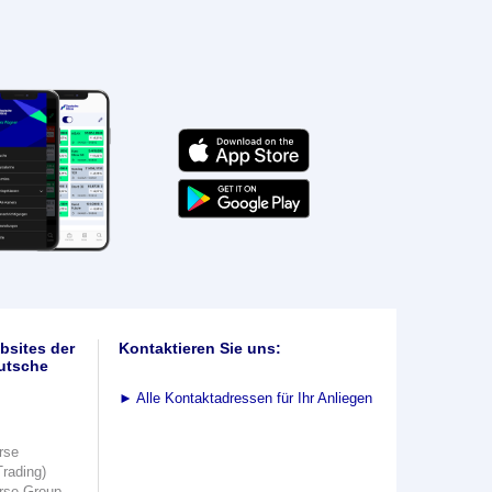
bsites der
Kontaktieren Sie uns:
utsche
►
Alle Kontaktadressen für Ihr Anliegen
rse
Trading)
rse Group