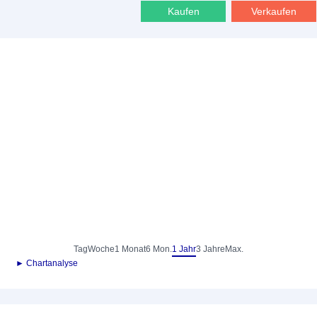
Kaufen
Verkaufen
Tag
Woche
1 Monat
6 Mon.
1 Jahr
3 Jahre
Max.
► Chartanalyse