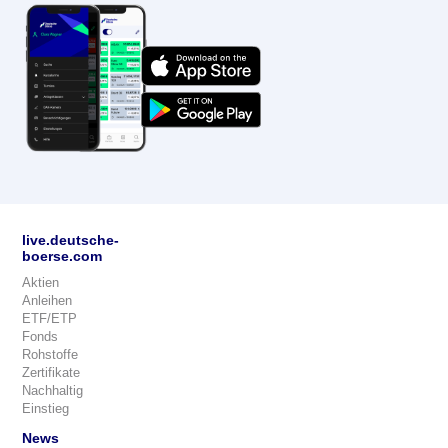
live.deutsche-
boerse.com
Aktien
Anleihen
ETF/ETP
Fonds
Rohstoffe
Zertifikate
Nachhaltig
Einstieg
News