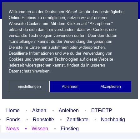
Willkommen an der Deutschen Börse! Um dir das bestmögliche
Online-Erlebnis zu ermöglichen, setzen wir auf unserer
Webseite Cookies ein. Mit dem Klicken auf "Akzeptieren"
erklärst du dich damit einverstanden, dass wir Cookies oder
verwandte Technologien verwenden dürfen. Über den Button
"Einstellungen" kannst du der Verwendung der genannten
Dienste im Einzelnen zustimmen oder widersprechen.
Detaillierte Informationen und wie du der Verwendung von
Cookies und verwandten Technologien auf dieser Website
Name / WKN / ISIN / Kürzel
jederzeit widersprechen kannst, findest du in unseren
Datenschutzhinweisen
.
Newsletter
Kontakt
English
Einstellungen
Ablehnen
Akzeptieren
Xetra Realtime
Watchlist
Portfolio
Login
Home
Aktien
Anleihen
ETF/ETP
Fonds
Rohstoffe
Zertifikate
Nachhaltig
News
Wissen
Einstieg