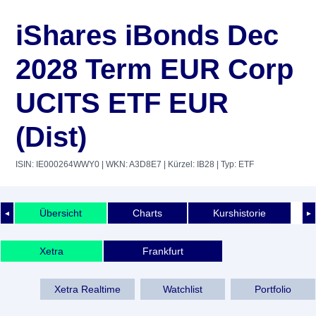
iShares iBonds Dec
2028 Term EUR Corp
UCITS ETF EUR
(Dist)
ISIN: IE000264WWY0
| WKN: A3D8E7
| Kürzel: IB28
| Typ: ETF
Übersicht
Charts
Kurshistorie
◄
►
Xetra
Frankfurt
Xetra Realtime
Watchlist
Portfolio