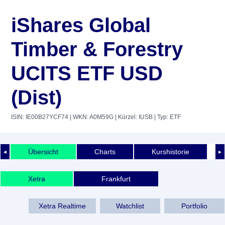
iShares Global
Timber & Forestry
UCITS ETF USD
(Dist)
ISIN: IE00B27YCF74
| WKN: A0M59G
| Kürzel: IUSB
| Typ: ETF
Übersicht
Charts
Kurshistorie
◄
►
Xetra
Frankfurt
Xetra Realtime
Watchlist
Portfolio