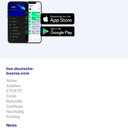
live.deutsche-
boerse.com
Aktien
Anleihen
ETF/ETP
Fonds
Rohstoffe
Zertifikate
Nachhaltig
Einstieg
News