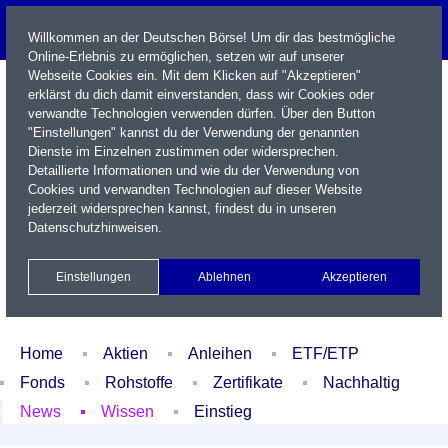
Willkommen an der Deutschen Börse! Um dir das bestmögliche
Online-Erlebnis zu ermöglichen, setzen wir auf unserer
Webseite Cookies ein. Mit dem Klicken auf "Akzeptieren"
erklärst du dich damit einverstanden, dass wir Cookies oder
verwandte Technologien verwenden dürfen. Über den Button
"Einstellungen" kannst du der Verwendung der genannten
Dienste im Einzelnen zustimmen oder widersprechen.
Detaillierte Informationen und wie du der Verwendung von
Cookies und verwandten Technologien auf dieser Website
Name / WKN / ISIN / Kürzel
jederzeit widersprechen kannst, findest du in unseren
Datenschutzhinweisen
.
Newsletter
Kontakt
English
Einstellungen
Ablehnen
Akzeptieren
Xetra Realtime
Watchlist
Portfolio
Login
Home
Aktien
Anleihen
ETF/ETP
Fonds
Rohstoffe
Zertifikate
Nachhaltig
News
Wissen
Einstieg