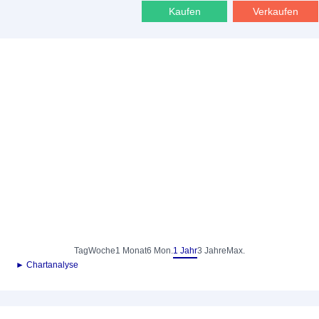
Kaufen
Verkaufen
Tag
Woche
1 Monat
6 Mon.
1 Jahr
3 Jahre
Max.
► Chartanalyse