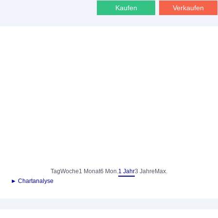
Kaufen
Verkaufen
Tag
Woche
1 Monat
6 Mon.
1 Jahr
3 Jahre
Max.
► Chartanalyse