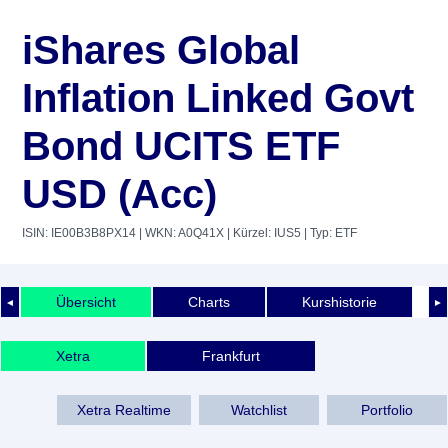
iShares Global
Inflation Linked Govt
Bond UCITS ETF
USD (Acc)
ISIN: IE00B3B8PX14
| WKN: A0Q41X
| Kürzel: IUS5
| Typ: ETF
Übersicht
Charts
Kurshistorie
◄
►
Xetra
Frankfurt
Xetra Realtime
Watchlist
Portfolio