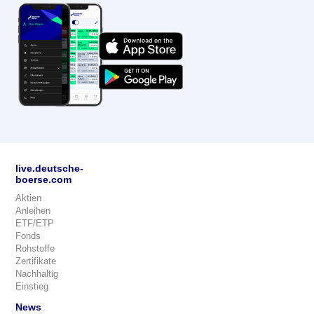
live.deutsche-
boerse.com
Aktien
Anleihen
ETF/ETP
Fonds
Rohstoffe
Zertifikate
Nachhaltig
Einstieg
News