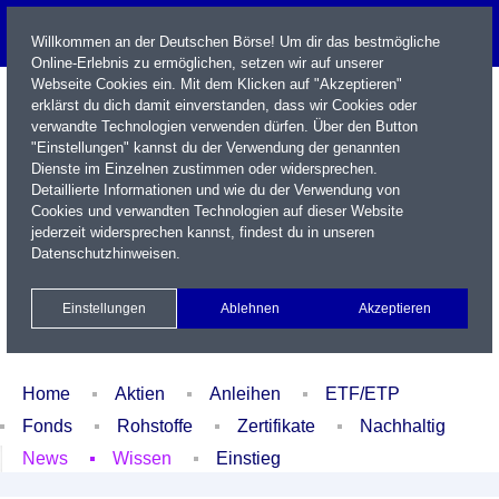
Willkommen an der Deutschen Börse! Um dir das bestmögliche
Online-Erlebnis zu ermöglichen, setzen wir auf unserer
Webseite Cookies ein. Mit dem Klicken auf "Akzeptieren"
erklärst du dich damit einverstanden, dass wir Cookies oder
verwandte Technologien verwenden dürfen. Über den Button
"Einstellungen" kannst du der Verwendung der genannten
Dienste im Einzelnen zustimmen oder widersprechen.
Detaillierte Informationen und wie du der Verwendung von
Cookies und verwandten Technologien auf dieser Website
Name / WKN / ISIN / Kürzel
jederzeit widersprechen kannst, findest du in unseren
Datenschutzhinweisen
.
Newsletter
Kontakt
English
Einstellungen
Ablehnen
Akzeptieren
Xetra Realtime
Watchlist
Portfolio
Login
Home
Aktien
Anleihen
ETF/ETP
Fonds
Rohstoffe
Zertifikate
Nachhaltig
News
Wissen
Einstieg