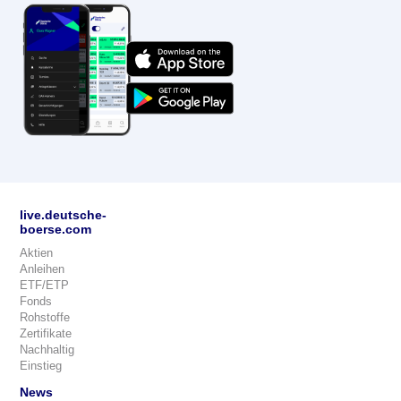
live.deutsche-
boerse.com
Aktien
Anleihen
ETF/ETP
Fonds
Rohstoffe
Zertifikate
Nachhaltig
Einstieg
News