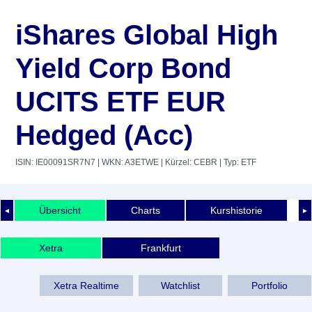
iShares Global High
Yield Corp Bond
UCITS ETF EUR
Hedged (Acc)
ISIN: IE00091SR7N7
| WKN: A3ETWE
| Kürzel: CEBR
| Typ: ETF
Übersicht
Charts
Kurshistorie
◄
►
Xetra
Frankfurt
Xetra Realtime
Watchlist
Portfolio