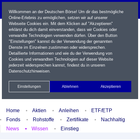
Willkommen an der Deutschen Börse! Um dir das bestmögliche
Online-Erlebnis zu ermöglichen, setzen wir auf unserer
Webseite Cookies ein. Mit dem Klicken auf "Akzeptieren"
erklärst du dich damit einverstanden, dass wir Cookies oder
verwandte Technologien verwenden dürfen. Über den Button
"Einstellungen" kannst du der Verwendung der genannten
Dienste im Einzelnen zustimmen oder widersprechen.
Detaillierte Informationen und wie du der Verwendung von
Cookies und verwandten Technologien auf dieser Website
Name / WKN / ISIN / Kürzel
jederzeit widersprechen kannst, findest du in unseren
Datenschutzhinweisen
.
Newsletter
Kontakt
English
Einstellungen
Ablehnen
Akzeptieren
Xetra Realtime
Watchlist
Portfolio
Login
Home
Aktien
Anleihen
ETF/ETP
Fonds
Rohstoffe
Zertifikate
Nachhaltig
News
Wissen
Einstieg