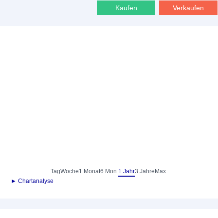
Kaufen
Verkaufen
Tag
Woche
1 Monat
6 Mon.
1 Jahr
3 Jahre
Max.
► Chartanalyse