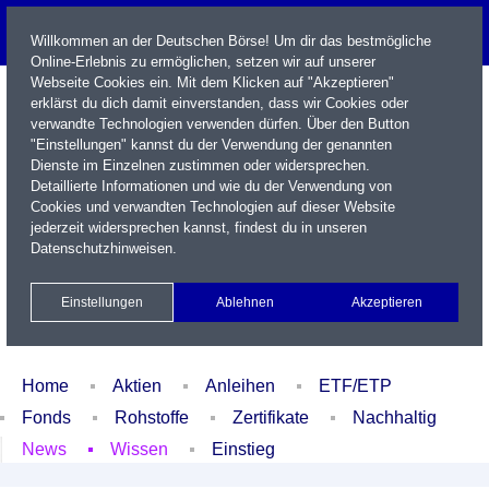
Willkommen an der Deutschen Börse! Um dir das bestmögliche
Online-Erlebnis zu ermöglichen, setzen wir auf unserer
Webseite Cookies ein. Mit dem Klicken auf "Akzeptieren"
erklärst du dich damit einverstanden, dass wir Cookies oder
verwandte Technologien verwenden dürfen. Über den Button
"Einstellungen" kannst du der Verwendung der genannten
Dienste im Einzelnen zustimmen oder widersprechen.
Detaillierte Informationen und wie du der Verwendung von
Cookies und verwandten Technologien auf dieser Website
Name / WKN / ISIN / Kürzel
jederzeit widersprechen kannst, findest du in unseren
Datenschutzhinweisen
.
Newsletter
Kontakt
English
Einstellungen
Ablehnen
Akzeptieren
Xetra Realtime
Watchlist
Portfolio
Login
Home
Aktien
Anleihen
ETF/ETP
Fonds
Rohstoffe
Zertifikate
Nachhaltig
News
Wissen
Einstieg