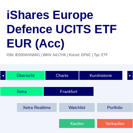
iShares Europe
Defence UCITS ETF
EUR (Acc)
ISIN: IE000IAXNM41
| WKN: A417HK
| Kürzel: DFNC
| Typ: ETF
Übersicht
Charts
Kurshistorie
◄
►
Xetra
Frankfurt
Xetra Realtime
Watchlist
Portfolio
Kaufen
Verkaufen