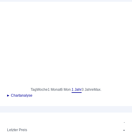
Tag
Woche
1 Monat
6 Mon.
1 Jahr
3 Jahre
Max.
► Chartanalyse
-
-
Letzter Preis