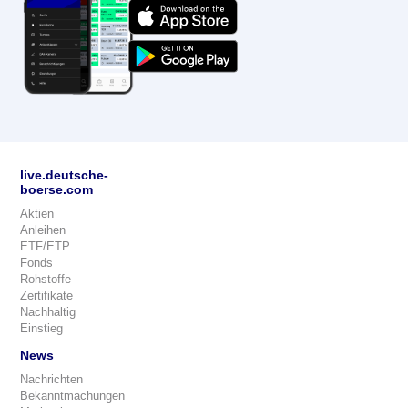
live.deutsche-
boerse.com
Aktien
Anleihen
ETF/ETP
Fonds
Rohstoffe
Zertifikate
Nachhaltig
Einstieg
News
Nachrichten
Bekanntmachungen