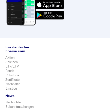
live.deutsche-
boerse.com
Aktien
Anleihen
ETF/ETP
Fonds
Rohstoffe
Zertifikate
Nachhaltig
Einstieg
News
Nachrichten
Bekanntmachungen