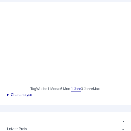
Tag
Woche
1 Monat
6 Mon.
1 Jahr
3 Jahre
Max.
► Chartanalyse
-
-
Letzter Preis