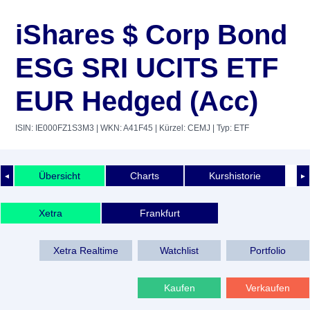
iShares $ Corp Bond
ESG SRI​ UCITS ETF
EUR Hedged (Acc)
ISIN: IE000FZ1S3M3
| WKN: A41F45
| Kürzel: CEMJ
| Typ: ETF
Übersicht
Charts
Kurshistorie
◄
►
Xetra
Frankfurt
Xetra Realtime
Watchlist
Portfolio
Kaufen
Verkaufen