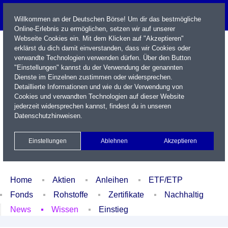
Willkommen an der Deutschen Börse! Um dir das bestmögliche
Online-Erlebnis zu ermöglichen, setzen wir auf unserer
Webseite Cookies ein. Mit dem Klicken auf "Akzeptieren"
erklärst du dich damit einverstanden, dass wir Cookies oder
verwandte Technologien verwenden dürfen. Über den Button
"Einstellungen" kannst du der Verwendung der genannten
Dienste im Einzelnen zustimmen oder widersprechen.
Detaillierte Informationen und wie du der Verwendung von
Cookies und verwandten Technologien auf dieser Website
Name / WKN / ISIN / Kürzel
jederzeit widersprechen kannst, findest du in unseren
Datenschutzhinweisen
.
Newsletter
Kontakt
English
Einstellungen
Ablehnen
Akzeptieren
Xetra Realtime
Watchlist
Portfolio
Login
Home
Aktien
Anleihen
ETF/ETP
Fonds
Rohstoffe
Zertifikate
Nachhaltig
News
Wissen
Einstieg