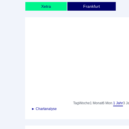
Xetra
Frankfurt
Tag
Woche
1 Monat
6 Mon.
1 Jahr
3 J
► Chartanalyse