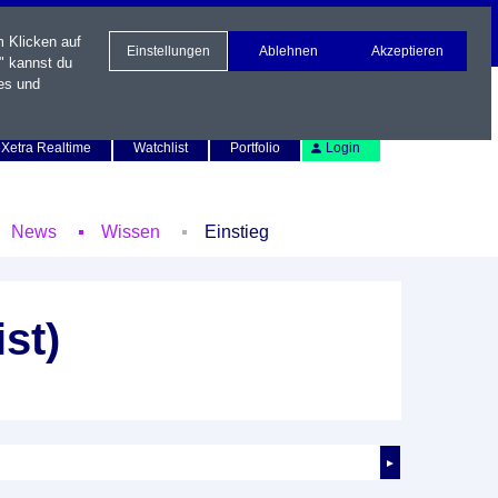
m Klicken auf
Einstellungen
Ablehnen
Akzeptieren
" kannst du
es und
Newsletter
Kontakt
English
Xetra Realtime
Watchlist
Portfolio
Login
News
Wissen
Einstieg
st)
►