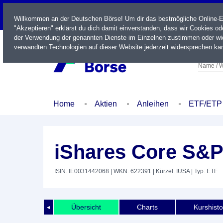
LIVE
Willkommen an der Deutschen Börse! Um dir das bestmögliche Online-Erl
"Akzeptieren" erklärst du dich damit einverstanden, dass wir Cookies o
der Verwendung der genannten Dienste im Einzelnen zustimmen oder wid
verwandten Technologien auf dieser Website jederzeit widersprechen kan
Name / W
Home
Aktien
Anleihen
ETF/ETP
iShares Core S&P
ISIN: IE0031442068
| WKN: 622391
| Kürzel: IUSA
| Typ: ETF
Übersicht
Charts
Kurshisto
◄