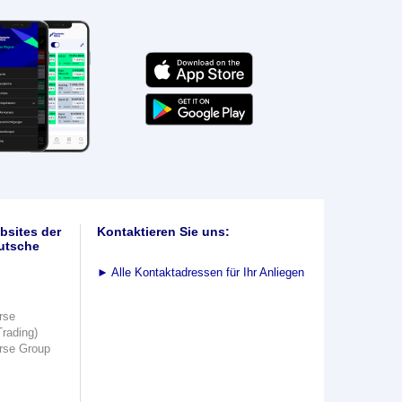
bsites der
Kontaktieren Sie uns:
utsche
►
Alle Kontaktadressen für Ihr Anliegen
rse
Trading)
rse Group