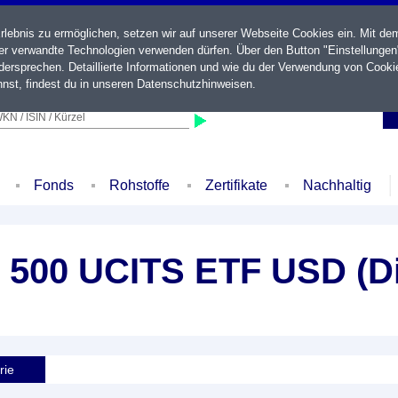
ebnis zu ermöglichen, setzen wir auf unserer Webseite Cookies ein. Mit de
der verwandte Technologien verwenden dürfen. Über den Button "Einstellungen
ersprechen. Detaillierte Informationen und wie du der Verwendung von Cooki
nst, findest du in unseren
Datenschutzhinweisen
.
KN / ISIN / Kürzel
Fonds
Rohstoffe
Zertifikate
Nachhaltig
 500 UCITS ETF USD (Di
rie