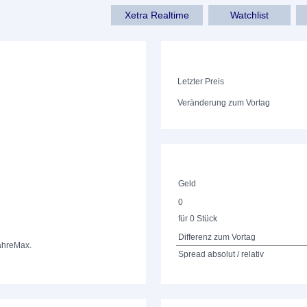
Xetra Realtime
Watchlist
Letzter Preis
Veränderung zum Vortag
Geld
0
für 0 Stück
Differenz zum Vortag
ahre
Max.
Spread absolut / relativ