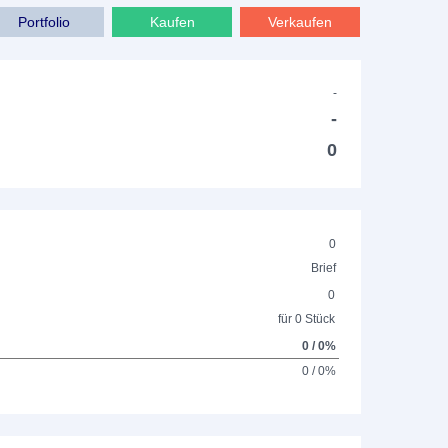
Portfolio
Kaufen
Verkaufen
-
-
0
0
Brief
0
für 0 Stück
0 / 0%
0 / 0%