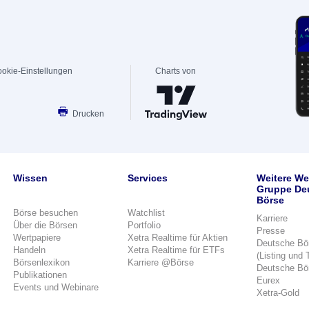
okie-Einstellungen
Charts von
Drucken
Wissen
Services
Weitere We
Gruppe De
Börse
Börse besuchen
Watchlist
Karriere
Über die Börsen
Portfolio
Presse
Wertpapiere
Xetra Realtime für Aktien
Deutsche Bö
Handeln
Xetra Realtime für ETFs
(Listing und 
Börsenlexikon
Karriere @Börse
Deutsche Bö
Publikationen
Eurex
Events und Webinare
Xetra-Gold