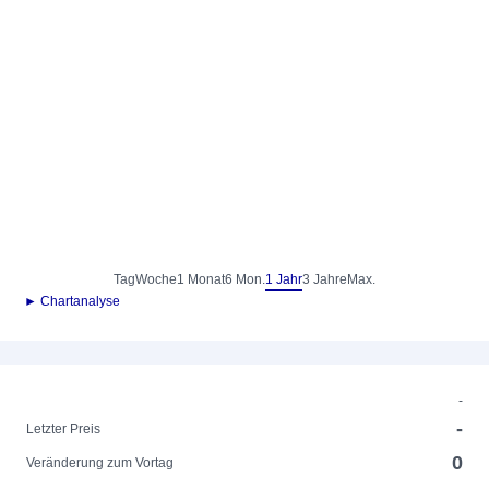
Tag
Woche
1 Monat
6 Mon.
1 Jahr
3 Jahre
Max.
► Chartanalyse
-
-
Letzter Preis
0
Veränderung zum Vortag