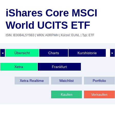
iShares Core MSCI
World UCITS ETF
ISIN: IE00B4L5Y983
| WKN: A0RPWH
| Kürzel: EUNL
| Typ: ETF
Übersicht
Charts
Kurshistorie
◄
►
Xetra
Frankfurt
Xetra Realtime
Watchlist
Portfolio
Kaufen
Verkaufen