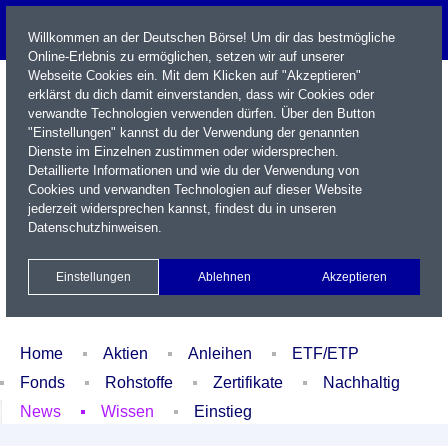
Willkommen an der Deutschen Börse! Um dir das bestmögliche
Online-Erlebnis zu ermöglichen, setzen wir auf unserer
Webseite Cookies ein. Mit dem Klicken auf "Akzeptieren"
erklärst du dich damit einverstanden, dass wir Cookies oder
verwandte Technologien verwenden dürfen. Über den Button
"Einstellungen" kannst du der Verwendung der genannten
Dienste im Einzelnen zustimmen oder widersprechen.
Detaillierte Informationen und wie du der Verwendung von
Cookies und verwandten Technologien auf dieser Website
Name / WKN / ISIN / Kürzel
jederzeit widersprechen kannst, findest du in unseren
Datenschutzhinweisen
.
Newsletter
Kontakt
English
Einstellungen
Ablehnen
Akzeptieren
Xetra Realtime
Watchlist
Portfolio
Login
Home
Aktien
Anleihen
ETF/ETP
Fonds
Rohstoffe
Zertifikate
Nachhaltig
News
Wissen
Einstieg