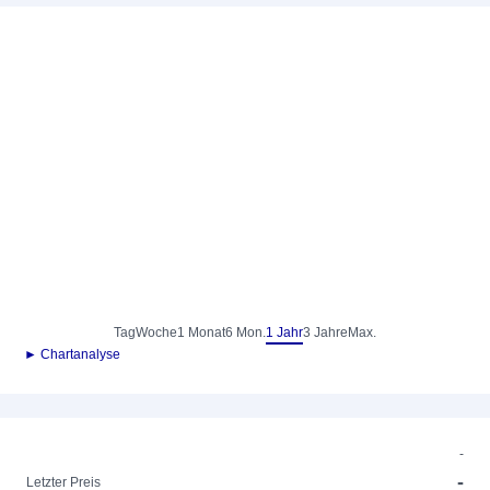
Tag
Woche
1 Monat
6 Mon.
1 Jahr
3 Jahre
Max.
► Chartanalyse
-
-
Letzter Preis