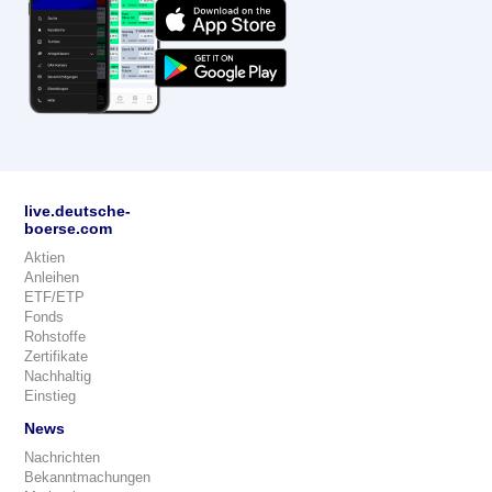
live.deutsche-
boerse.com
Aktien
Anleihen
ETF/ETP
Fonds
Rohstoffe
Zertifikate
Nachhaltig
Einstieg
News
Nachrichten
Bekanntmachungen