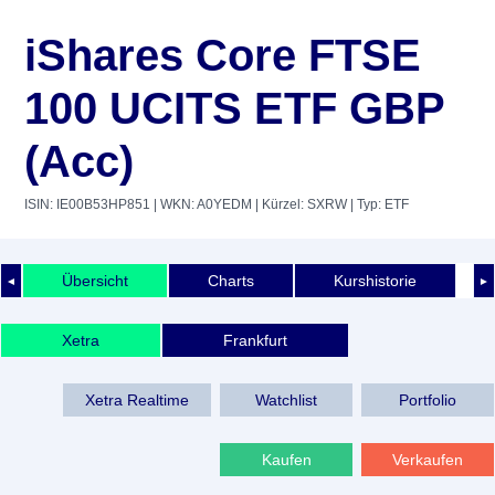
iShares Core FTSE
100 UCITS ETF GBP
(Acc)
ISIN: IE00B53HP851
| WKN: A0YEDM
| Kürzel: SXRW
| Typ: ETF
Übersicht
Charts
Kurshistorie
◄
►
Xetra
Frankfurt
Xetra Realtime
Watchlist
Portfolio
Kaufen
Verkaufen