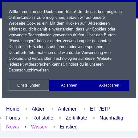
Willkommen an der Deutschen Börse! Um dir das bestmögliche
Online-Erlebnis zu ermöglichen, setzen wir auf unserer
Webseite Cookies ein. Mit dem Klicken auf "Akzeptieren"
erklärst du dich damit einverstanden, dass wir Cookies oder
verwandte Technologien verwenden dürfen. Über den Button
"Einstellungen" kannst du der Verwendung der genannten
Dienste im Einzelnen zustimmen oder widersprechen.
Detaillierte Informationen und wie du der Verwendung von
Cookies und verwandten Technologien auf dieser Website
Name / WKN / ISIN / Kürzel
jederzeit widersprechen kannst, findest du in unseren
Datenschutzhinweisen
.
Newsletter
Kontakt
English
Einstellungen
Ablehnen
Akzeptieren
Xetra Realtime
Watchlist
Portfolio
Login
Home
Aktien
Anleihen
ETF/ETP
Fonds
Rohstoffe
Zertifikate
Nachhaltig
News
Wissen
Einstieg