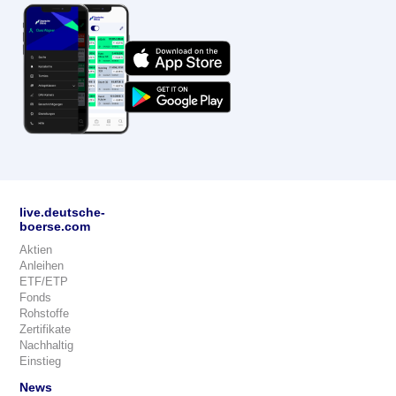
live.deutsche-
boerse.com
Aktien
Anleihen
ETF/ETP
Fonds
Rohstoffe
Zertifikate
Nachhaltig
Einstieg
News