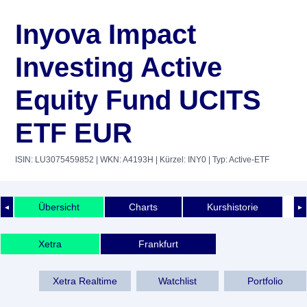
Inyova Impact
Investing Active
Equity Fund UCITS
ETF EUR
ISIN: LU3075459852
| WKN: A4193H
| Kürzel: INY0
| Typ: Active-ETF
Übersicht
Charts
Kurshistorie
◄
►
Xetra
Frankfurt
Xetra Realtime
Watchlist
Portfolio