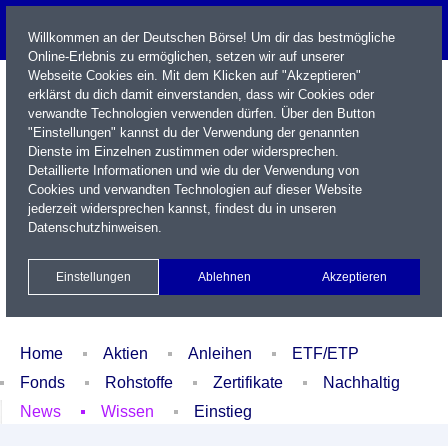
Willkommen an der Deutschen Börse! Um dir das bestmögliche
Online-Erlebnis zu ermöglichen, setzen wir auf unserer
Webseite Cookies ein. Mit dem Klicken auf "Akzeptieren"
erklärst du dich damit einverstanden, dass wir Cookies oder
verwandte Technologien verwenden dürfen. Über den Button
"Einstellungen" kannst du der Verwendung der genannten
Dienste im Einzelnen zustimmen oder widersprechen.
Detaillierte Informationen und wie du der Verwendung von
Cookies und verwandten Technologien auf dieser Website
Name / WKN / ISIN / Kürzel
jederzeit widersprechen kannst, findest du in unseren
Datenschutzhinweisen
.
Newsletter
Kontakt
English
Einstellungen
Ablehnen
Akzeptieren
Xetra Realtime
Watchlist
Portfolio
Login
Home
Aktien
Anleihen
ETF/ETP
Fonds
Rohstoffe
Zertifikate
Nachhaltig
News
Wissen
Einstieg