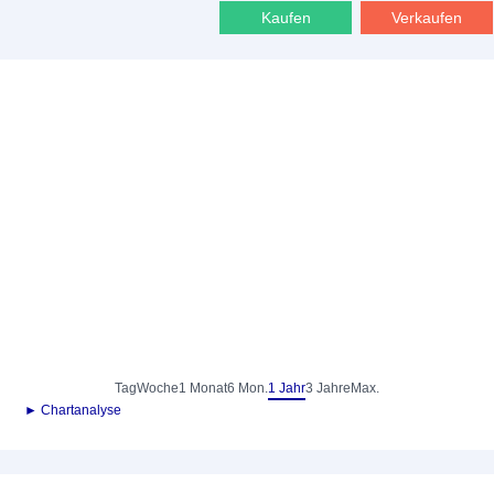
Kaufen
Verkaufen
Tag
Woche
1 Monat
6 Mon.
1 Jahr
3 Jahre
Max.
► Chartanalyse