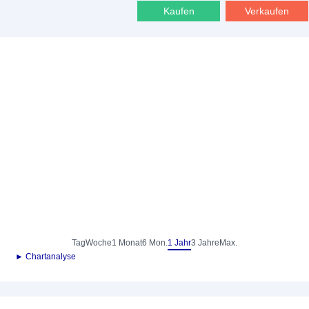
Kaufen
Verkaufen
Tag
Woche
1 Monat
6 Mon.
1 Jahr
3 Jahre
Max.
► Chartanalyse