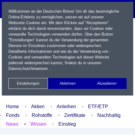
Willkommen an der Deutschen Börse! Um dir das bestmögliche
Online-Erlebnis zu ermöglichen, setzen wir auf unserer
Webseite Cookies ein. Mit dem Klicken auf "Akzeptieren"
erklärst du dich damit einverstanden, dass wir Cookies oder
verwandte Technologien verwenden dürfen. Über den Button
"Einstellungen" kannst du der Verwendung der genannten
Dienste im Einzelnen zustimmen oder widersprechen.
Detaillierte Informationen und wie du der Verwendung von
Cookies und verwandten Technologien auf dieser Website
Name / WKN / ISIN / Kürzel
jederzeit widersprechen kannst, findest du in unseren
Datenschutzhinweisen
.
Newsletter
Kontakt
English
Einstellungen
Ablehnen
Akzeptieren
Xetra Realtime
Watchlist
Portfolio
Login
Home
Aktien
Anleihen
ETF/ETP
Fonds
Rohstoffe
Zertifikate
Nachhaltig
News
Wissen
Einstieg