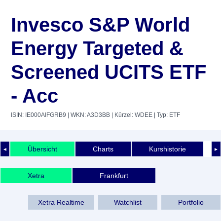
Invesco S&P World
Energy Targeted &
Screened UCITS ETF
- Acc
ISIN: IE000AIFGRB9
| WKN: A3D3BB
| Kürzel: WDEE
| Typ: ETF
Übersicht
Charts
Kurshistorie
◄
►
Xetra
Frankfurt
Xetra Realtime
Watchlist
Portfolio