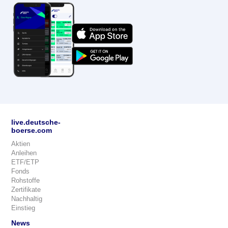
live.deutsche-
boerse.com
Aktien
Anleihen
ETF/ETP
Fonds
Rohstoffe
Zertifikate
Nachhaltig
Einstieg
News