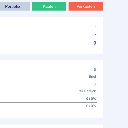
Portfolio
Kaufen
Verkaufen
-
-
0
0
Brief
0
für 0 Stück
0 / 0%
0 / 0%