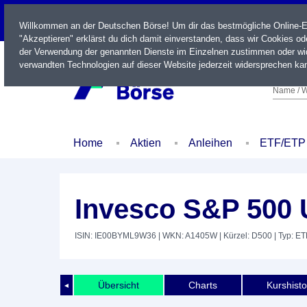
LIVE
Willkommen an der Deutschen Börse! Um dir das bestmögliche Online-Erl
"Akzeptieren" erklärst du dich damit einverstanden, dass wir Cookies o
der Verwendung der genannten Dienste im Einzelnen zustimmen oder wid
verwandten Technologien auf dieser Website jederzeit widersprechen kan
Name / W
Home
Aktien
Anleihen
ETF/ETP
Invesco S&P 500 
ISIN: IE00BYML9W36
| WKN: A1405W
| Kürzel: D500
| Typ: ET
Übersicht
Charts
Kurshisto
◄