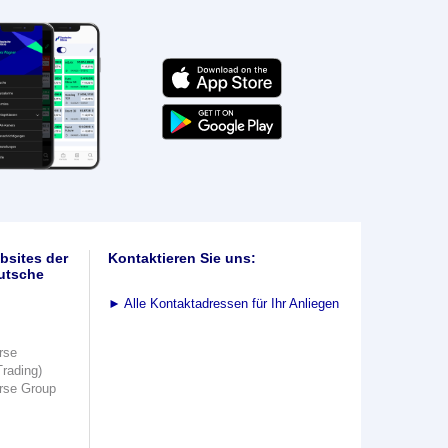
bsites der
Kontaktieren Sie uns:
utsche
►
Alle Kontaktadressen für Ihr Anliegen
rse
Trading)
rse Group