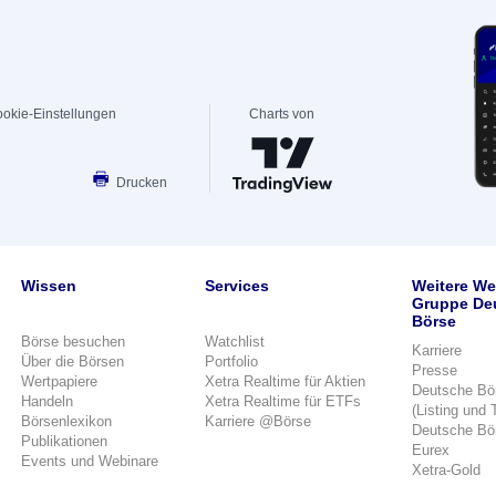
okie-Einstellungen
Charts von
Drucken
Wissen
Services
Weitere We
Gruppe De
Börse
Börse besuchen
Watchlist
Karriere
Über die Börsen
Portfolio
Presse
Wertpapiere
Xetra Realtime für Aktien
Deutsche Bö
Handeln
Xetra Realtime für ETFs
(Listing und 
Börsenlexikon
Karriere @Börse
Deutsche Bö
Publikationen
Eurex
Events und Webinare
Xetra-Gold