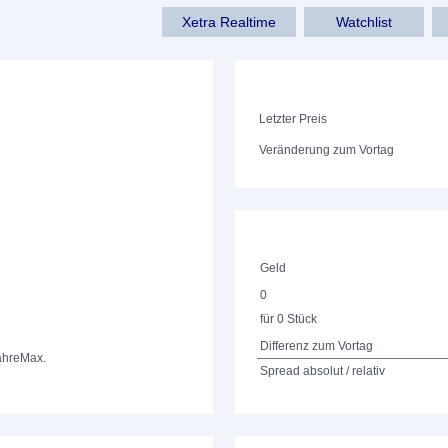
Xetra Realtime
Watchlist
Letzter Preis
Veränderung zum Vortag
Geld
0
für 0 Stück
Differenz zum Vortag
ahre
Max.
Spread absolut / relativ