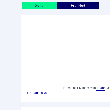
Xetra
Frankfurt
Tag
Woche
1 Monat
6 Mon.
1 Jahr
3 J
► Chartanalyse