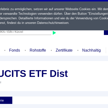
ebnis zu ermöglichen, setzen wir auf unserer Webseite Cookies ein. Mit de
der verwandte Technologien verwenden dürfen. Über den Button "Einstellungen
ersprechen. Detaillierte Informationen und wie du der Verwendung von Cooki
nst, findest du in unseren
Datenschutzhinweisen
.
KN / ISIN / Kürzel
Fonds
Rohstoffe
Zertifikate
Nachhaltig
UCITS ETF Dist
F
rie