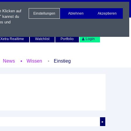
m Klicken auf
Einstellungen
Ablehnen
Akzeptieren
" kannst du
es und
Newsletter
Kontakt
English
Xetra Realtime
Watchlist
Portfolio
Login
News
Wissen
Einstieg
►