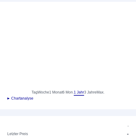
Tag
Woche
1 Monat
6 Mon.
1 Jahr
3 Jahre
Max.
► Chartanalyse
-
-
Letzter Preis