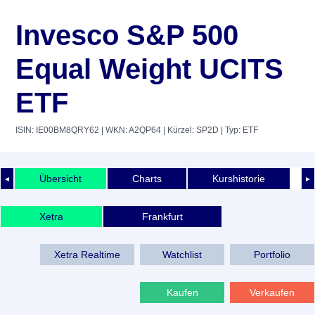
Invesco S&P 500
Equal Weight UCITS
ETF
ISIN: IE00BM8QRY62
| WKN: A2QP64
| Kürzel: SP2D
| Typ: ETF
Übersicht
Charts
Kurshistorie
◄
►
Xetra
Frankfurt
Xetra Realtime
Watchlist
Portfolio
Kaufen
Verkaufen