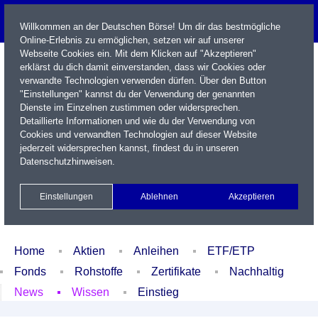
Willkommen an der Deutschen Börse! Um dir das bestmögliche
Online-Erlebnis zu ermöglichen, setzen wir auf unserer
Webseite Cookies ein. Mit dem Klicken auf "Akzeptieren"
erklärst du dich damit einverstanden, dass wir Cookies oder
verwandte Technologien verwenden dürfen. Über den Button
"Einstellungen" kannst du der Verwendung der genannten
Dienste im Einzelnen zustimmen oder widersprechen.
Detaillierte Informationen und wie du der Verwendung von
Cookies und verwandten Technologien auf dieser Website
Name / WKN / ISIN / Kürzel
jederzeit widersprechen kannst, findest du in unseren
Datenschutzhinweisen
.
Newsletter
Kontakt
English
Einstellungen
Ablehnen
Akzeptieren
Xetra Realtime
Watchlist
Portfolio
Login
Home
Aktien
Anleihen
ETF/ETP
Fonds
Rohstoffe
Zertifikate
Nachhaltig
News
Wissen
Einstieg