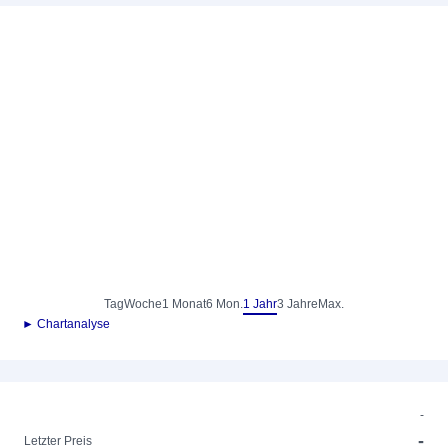
Tag
Woche
1 Monat
6 Mon.
1 Jahr
3 Jahre
Max.
► Chartanalyse
-
-
Letzter Preis