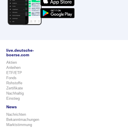
live.deutsche-
boerse.com
Aktien
Anleihen
ETF/ETP
Fonds
Rohstoffe
Zertifikate
Nachhaltig
Einstieg
News
Nachrichten
Bekanntmachungen
Marktstimmung