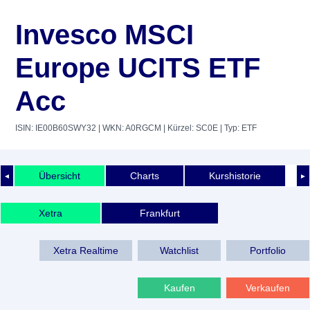
Invesco MSCI
Europe UCITS ETF
Acc
ISIN: IE00B60SWY32
| WKN: A0RGCM
| Kürzel: SC0E
| Typ: ETF
Übersicht
Charts
Kurshistorie
◄
►
Xetra
Frankfurt
Xetra Realtime
Watchlist
Portfolio
Kaufen
Verkaufen