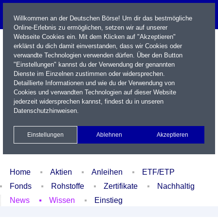
Willkommen an der Deutschen Börse! Um dir das bestmögliche
Online-Erlebnis zu ermöglichen, setzen wir auf unserer
Webseite Cookies ein. Mit dem Klicken auf "Akzeptieren"
erklärst du dich damit einverstanden, dass wir Cookies oder
verwandte Technologien verwenden dürfen. Über den Button
"Einstellungen" kannst du der Verwendung der genannten
Dienste im Einzelnen zustimmen oder widersprechen.
Detaillierte Informationen und wie du der Verwendung von
Cookies und verwandten Technologien auf dieser Website
Name / WKN / ISIN / Kürzel
jederzeit widersprechen kannst, findest du in unseren
Datenschutzhinweisen
.
Newsletter
Kontakt
English
Einstellungen
Ablehnen
Akzeptieren
Xetra Realtime
Watchlist
Portfolio
Login
Home
Aktien
Anleihen
ETF/ETP
Fonds
Rohstoffe
Zertifikate
Nachhaltig
News
Wissen
Einstieg