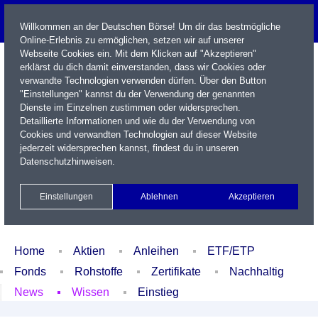
Willkommen an der Deutschen Börse! Um dir das bestmögliche
Online-Erlebnis zu ermöglichen, setzen wir auf unserer
Webseite Cookies ein. Mit dem Klicken auf "Akzeptieren"
erklärst du dich damit einverstanden, dass wir Cookies oder
verwandte Technologien verwenden dürfen. Über den Button
"Einstellungen" kannst du der Verwendung der genannten
Dienste im Einzelnen zustimmen oder widersprechen.
Detaillierte Informationen und wie du der Verwendung von
Cookies und verwandten Technologien auf dieser Website
Name / WKN / ISIN / Kürzel
jederzeit widersprechen kannst, findest du in unseren
Datenschutzhinweisen
.
Newsletter
Kontakt
English
Einstellungen
Ablehnen
Akzeptieren
Xetra Realtime
Watchlist
Portfolio
Login
Home
Aktien
Anleihen
ETF/ETP
Fonds
Rohstoffe
Zertifikate
Nachhaltig
News
Wissen
Einstieg