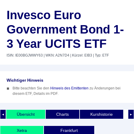
Invesco Euro
Government Bond 1-
3 Year UCITS ETF
ISIN: IE00BGJWWY63
| WKN: A2N7D4
| Kürzel: EIB3
| Typ: ETF
Wichtiger Hinweis
Bitte beachten Sie den
Hinweis des Emittenten
zu Änderungen bei
diesem ETF, Details im PDF.
Übersicht
Charts
Kurshistorie
◄
►
Xetra
Frankfurt