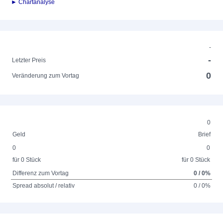
► Chartanalyse
-
-
Letzter Preis
0
Veränderung zum Vortag
0
Geld
Brief
0
0
für 0 Stück
für 0 Stück
Differenz zum Vortag
0 / 0%
Spread absolut / relativ
0 / 0%