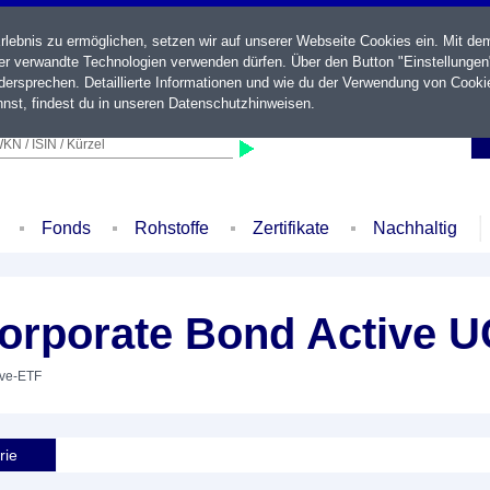
ebnis zu ermöglichen, setzen wir auf unserer Webseite Cookies ein. Mit de
der verwandte Technologien verwenden dürfen. Über den Button "Einstellungen
ersprechen. Detaillierte Informationen und wie du der Verwendung von Cooki
nst, findest du in unseren
Datenschutzhinweisen
.
KN / ISIN / Kürzel
Fonds
Rohstoffe
Zertifikate
Nachhaltig
orporate Bond Active 
tive-ETF
rie