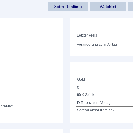
Xetra Realtime
Watchlist
Letzter Preis
Veränderung zum Vortag
Geld
0
für 0 Stück
Differenz zum Vortag
ahre
Max.
Spread absolut / relativ