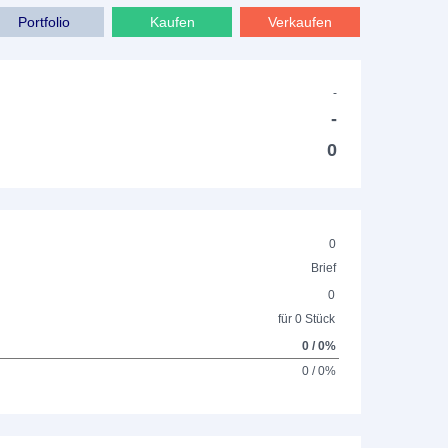
Portfolio
Kaufen
Verkaufen
-
-
0
0
Brief
0
für 0 Stück
0 / 0%
0 / 0%