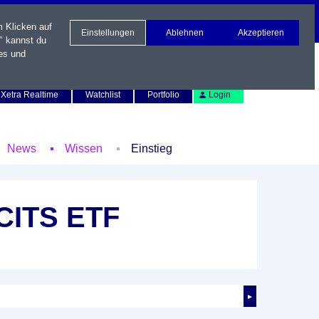
m Klicken auf
Einstellungen
Ablehnen
Akzeptieren
" kannst du
es und
Newsletter
Kontakt
English
Xetra Realtime
Watchlist
Portfolio
Login
News
Wissen
Einstieg
UCITS ETF
►