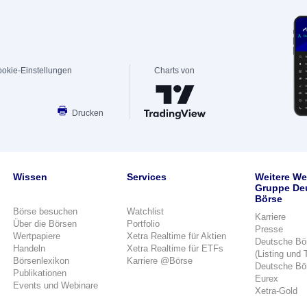
okie-Einstellungen
Charts von
Drucken
Wissen
Services
Weitere We
Gruppe De
Börse
Börse besuchen
Watchlist
Karriere
Über die Börsen
Portfolio
Presse
Wertpapiere
Xetra Realtime für Aktien
Deutsche Bö
Handeln
Xetra Realtime für ETFs
(Listing und 
Börsenlexikon
Karriere @Börse
Deutsche Bö
Publikationen
Eurex
Events und Webinare
Xetra-Gold