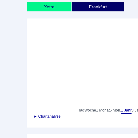
Xetra
Frankfurt
Tag
Woche
1 Monat
6 Mon.
1 Jahr
3 J
► Chartanalyse