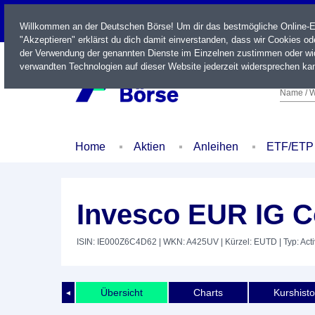
LIVE
Willkommen an der Deutschen Börse! Um dir das bestmögliche Online-Erl
"Akzeptieren" erklärst du dich damit einverstanden, dass wir Cookies o
der Verwendung der genannten Dienste im Einzelnen zustimmen oder wid
verwandten Technologien auf dieser Website jederzeit widersprechen kan
Name / W
Home
Aktien
Anleihen
ETF/ETP
Invesco EUR IG C
ISIN: IE000Z6C4D62
| WKN: A425UV
| Kürzel: EUTD
| Typ: Ac
Übersicht
Charts
Kurshisto
◄