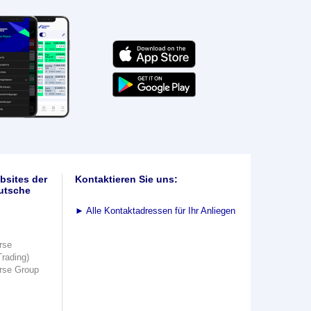
bsites der
Kontaktieren Sie uns:
utsche
►
Alle Kontaktadressen für Ihr Anliegen
rse
Trading)
rse Group