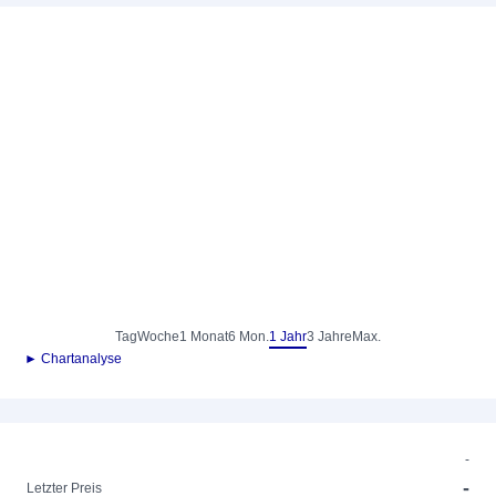
Tag
Woche
1 Monat
6 Mon.
1 Jahr
3 Jahre
Max.
► Chartanalyse
-
-
Letzter Preis