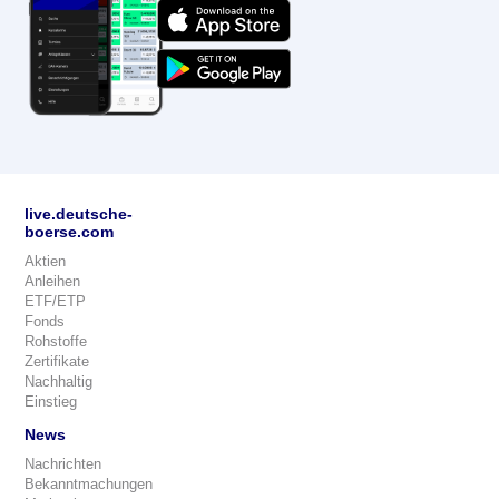
live.deutsche-
boerse.com
Aktien
Anleihen
ETF/ETP
Fonds
Rohstoffe
Zertifikate
Nachhaltig
Einstieg
News
Nachrichten
Bekanntmachungen