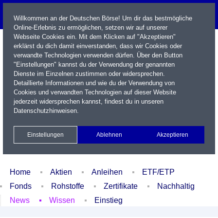
Willkommen an der Deutschen Börse! Um dir das bestmögliche
Online-Erlebnis zu ermöglichen, setzen wir auf unserer
Webseite Cookies ein. Mit dem Klicken auf "Akzeptieren"
erklärst du dich damit einverstanden, dass wir Cookies oder
verwandte Technologien verwenden dürfen. Über den Button
"Einstellungen" kannst du der Verwendung der genannten
Dienste im Einzelnen zustimmen oder widersprechen.
Detaillierte Informationen und wie du der Verwendung von
Cookies und verwandten Technologien auf dieser Website
Name / WKN / ISIN / Kürzel
jederzeit widersprechen kannst, findest du in unseren
Datenschutzhinweisen
.
Newsletter
Kontakt
English
Einstellungen
Ablehnen
Akzeptieren
Xetra Realtime
Watchlist
Portfolio
Login
Home
Aktien
Anleihen
ETF/ETP
Fonds
Rohstoffe
Zertifikate
Nachhaltig
News
Wissen
Einstieg