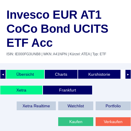
Invesco EUR AT1
CoCo Bond UCITS
ETF Acc
ISIN: IE000FG3UNB8
| WKN: A41NPN
| Kürzel: ATEA
| Typ: ETF
Übersicht
Charts
Kurshistorie
◄
►
Xetra
Frankfurt
Xetra Realtime
Watchlist
Portfolio
Kaufen
Verkaufen