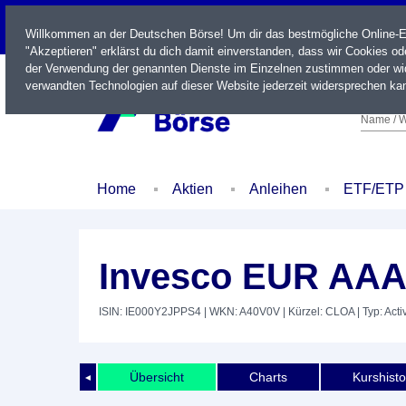
LIVE
Willkommen an der Deutschen Börse! Um dir das bestmögliche Online-Erl
"Akzeptieren" erklärst du dich damit einverstanden, dass wir Cookies o
der Verwendung der genannten Dienste im Einzelnen zustimmen oder wid
verwandten Technologien auf dieser Website jederzeit widersprechen kan
Name / W
Home
Aktien
Anleihen
ETF/ETP
Invesco EUR AAA
ISIN: IE000Y2JPPS4
| WKN: A40V0V
| Kürzel: CLOA
| Typ: Act
Übersicht
Charts
Kurshisto
◄