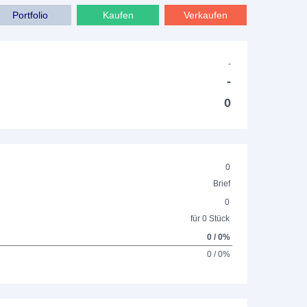
Portfolio
Kaufen
Verkaufen
-
-
0
0
Brief
0
für 0 Stück
0 / 0%
0 / 0%