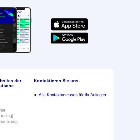
bsites der
Kontaktieren Sie uns:
utsche
►
Alle Kontaktadressen für Ihr Anliegen
rse
Trading)
rse Group