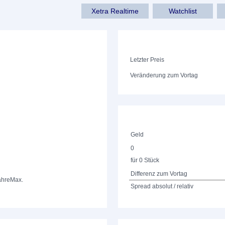
Xetra Realtime
Watchlist
Letzter Preis
Veränderung zum Vortag
Geld
0
für 0 Stück
Differenz zum Vortag
ahre
Max.
Spread absolut / relativ