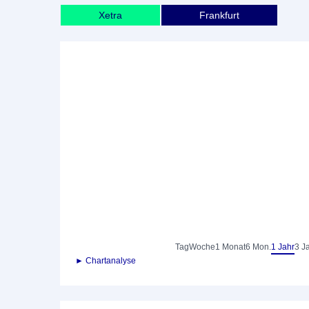
Xetra
Frankfurt
Tag
Woche
1 Monat
6 Mon.
1 Jahr
3 J
► Chartanalyse