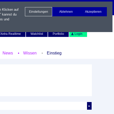
m Klicken auf
Einstellungen
Ablehnen
Akzeptieren
" kannst du
es und
Newsletter
Kontakt
English
Xetra Realtime
Watchlist
Portfolio
Login
News
Wissen
Einstieg
►