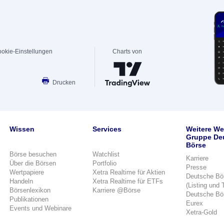
okie-Einstellungen
Charts von
Drucken
Wissen
Services
Weitere We
Gruppe De
Börse
Börse besuchen
Watchlist
Karriere
Über die Börsen
Portfolio
Presse
Wertpapiere
Xetra Realtime für Aktien
Deutsche Bö
Handeln
Xetra Realtime für ETFs
(Listing und 
Börsenlexikon
Karriere @Börse
Deutsche Bö
Publikationen
Eurex
Events und Webinare
Xetra-Gold