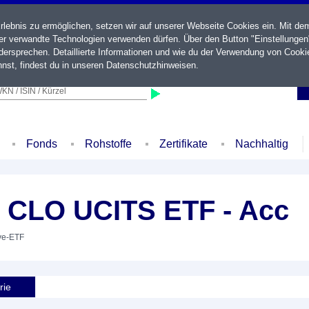
ebnis zu ermöglichen, setzen wir auf unserer Webseite Cookies ein. Mit de
der verwandte Technologien verwenden dürfen. Über den Button "Einstellungen
ersprechen. Detaillierte Informationen und wie du der Verwendung von Cooki
nst, findest du in unseren
Datenschutzhinweisen
.
KN / ISIN / Kürzel
Fonds
Rohstoffe
Zertifikate
Nachhaltig
 CLO UCITS ETF - Acc
ive-ETF
rie