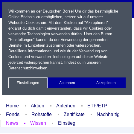
Willkommen an der Deutschen Börse! Um dir das bestmögliche
Online-Erlebnis zu ermöglichen, setzen wir auf unserer
Webseite Cookies ein. Mit dem Klicken auf "Akzeptieren"
erklärst du dich damit einverstanden, dass wir Cookies oder
verwandte Technologien verwenden dürfen. Über den Button
"Einstellungen" kannst du der Verwendung der genannten
Dienste im Einzelnen zustimmen oder widersprechen.
Detaillierte Informationen und wie du der Verwendung von
Cookies und verwandten Technologien auf dieser Website
Name / WKN / ISIN / Kürzel
jederzeit widersprechen kannst, findest du in unseren
Datenschutzhinweisen
.
Newsletter
Kontakt
English
Einstellungen
Ablehnen
Akzeptieren
Xetra Realtime
Watchlist
Portfolio
Login
Home
Aktien
Anleihen
ETF/ETP
Fonds
Rohstoffe
Zertifikate
Nachhaltig
News
Wissen
Einstieg