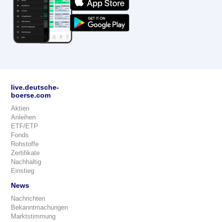
live.deutsche-
boerse.com
Aktien
Anleihen
ETF/ETP
Fonds
Rohstoffe
Zertifikate
Nachhaltig
Einstieg
News
Nachrichten
Bekanntmachungen
Marktstimmung