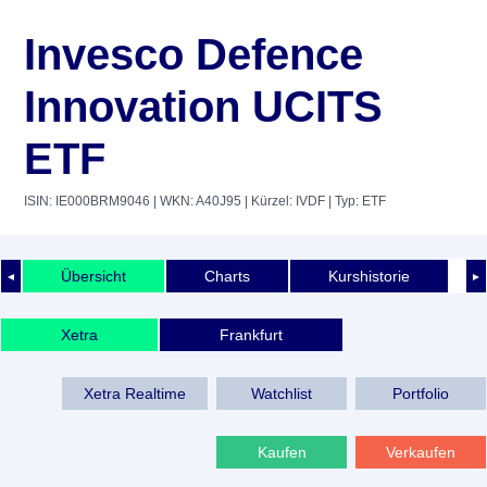
Invesco Defence
Innovation UCITS
ETF
ISIN: IE000BRM9046
| WKN: A40J95
| Kürzel: IVDF
| Typ: ETF
Übersicht
Charts
Kurshistorie
◄
►
Xetra
Frankfurt
Xetra Realtime
Watchlist
Portfolio
Kaufen
Verkaufen