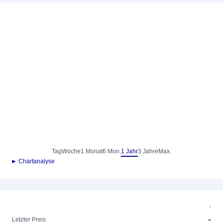
Tag
Woche
1 Monat
6 Mon.
1 Jahr
3 Jahre
Max.
► Chartanalyse
-
-
Letzter Preis