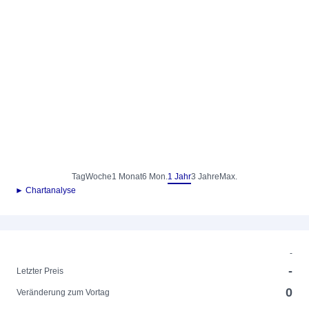
Tag
Woche
1 Monat
6 Mon.
1 Jahr
3 Jahre
Max.
► Chartanalyse
-
-
Letzter Preis
0
Veränderung zum Vortag