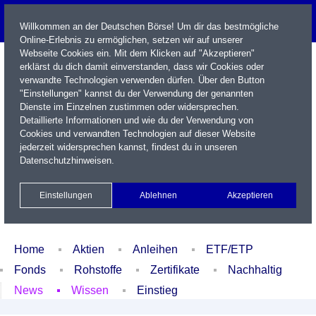
Willkommen an der Deutschen Börse! Um dir das bestmögliche
Online-Erlebnis zu ermöglichen, setzen wir auf unserer
Webseite Cookies ein. Mit dem Klicken auf "Akzeptieren"
erklärst du dich damit einverstanden, dass wir Cookies oder
verwandte Technologien verwenden dürfen. Über den Button
"Einstellungen" kannst du der Verwendung der genannten
Dienste im Einzelnen zustimmen oder widersprechen.
Detaillierte Informationen und wie du der Verwendung von
Cookies und verwandten Technologien auf dieser Website
Name / WKN / ISIN / Kürzel
jederzeit widersprechen kannst, findest du in unseren
Datenschutzhinweisen
.
Newsletter
Kontakt
English
Einstellungen
Ablehnen
Akzeptieren
Xetra Realtime
Watchlist
Portfolio
Login
Home
Aktien
Anleihen
ETF/ETP
Fonds
Rohstoffe
Zertifikate
Nachhaltig
News
Wissen
Einstieg