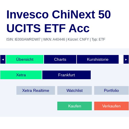
Invesco ChiNext 50
UCITS ETF Acc
ISIN: IE000AWRDWI7
| WKN: A40446
| Kürzel: CNFY
| Typ: ETF
Übersicht
Charts
Kurshistorie
◄
►
Xetra
Frankfurt
Xetra Realtime
Watchlist
Portfolio
Kaufen
Verkaufen