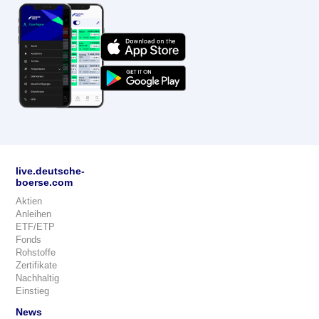
live.deutsche-
boerse.com
Aktien
Anleihen
ETF/ETP
Fonds
Rohstoffe
Zertifikate
Nachhaltig
Einstieg
News