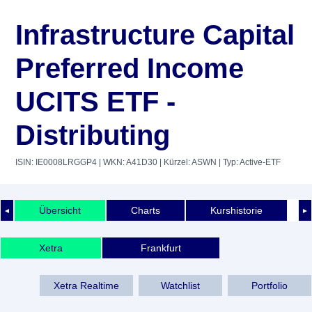
Infrastructure Capital
Preferred Income
UCITS ETF -
Distributing
ISIN: IE0008LRGGP4
| WKN: A41D30
| Kürzel: ASWN
| Typ: Active-ETF
Übersicht
Charts
Kurshistorie
◄
►
Xetra
Frankfurt
Xetra Realtime
Watchlist
Portfolio