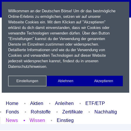
Willkommen an der Deutschen Börse! Um dir das bestmögliche
Online-Erlebnis zu ermöglichen, setzen wir auf unserer
Webseite Cookies ein. Mit dem Klicken auf "Akzeptieren"
erklärst du dich damit einverstanden, dass wir Cookies oder
verwandte Technologien verwenden dürfen. Über den Button
"Einstellungen" kannst du der Verwendung der genannten
Dienste im Einzelnen zustimmen oder widersprechen.
Detaillierte Informationen und wie du der Verwendung von
Cookies und verwandten Technologien auf dieser Website
Name / WKN / ISIN / Kürzel
jederzeit widersprechen kannst, findest du in unseren
Datenschutzhinweisen
.
Newsletter
Kontakt
English
Einstellungen
Ablehnen
Akzeptieren
Xetra Realtime
Watchlist
Portfolio
Login
Home
Aktien
Anleihen
ETF/ETP
Fonds
Rohstoffe
Zertifikate
Nachhaltig
News
Wissen
Einstieg