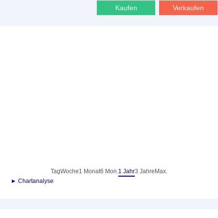
Kaufen
Verkaufen
Tag
Woche
1 Monat
6 Mon.
1 Jahr
3 Jahre
Max.
► Chartanalyse