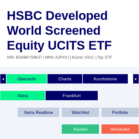
HSBC Developed
World Screened
Equity UCITS ETF
ISIN: IE00BKY59K37
| WKN: A2PXVJ
| Kürzel: H41C
| Typ: ETF
Übersicht
Charts
Kurshistorie
◄
►
Xetra
Frankfurt
Xetra Realtime
Watchlist
Portfolio
Kaufen
Verkaufen