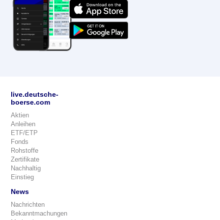
live.deutsche-
boerse.com
Aktien
Anleihen
ETF/ETP
Fonds
Rohstoffe
Zertifikate
Nachhaltig
Einstieg
News
Nachrichten
Bekanntmachungen