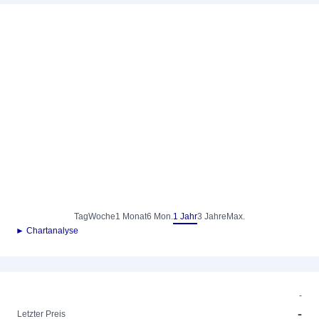
Tag
Woche
1 Monat
6 Mon.
1 Jahr
3 Jahre
Max.
► Chartanalyse
-
-
Letzter Preis