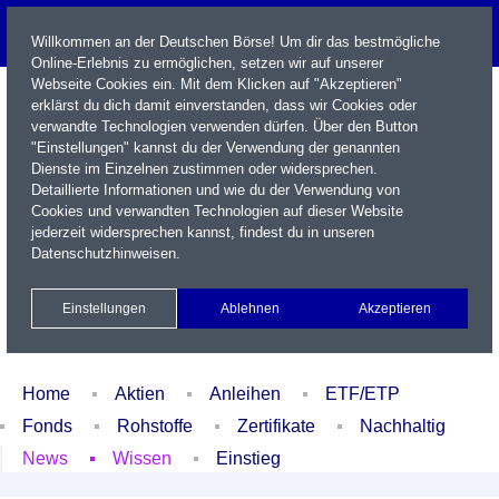
Willkommen an der Deutschen Börse! Um dir das bestmögliche
Online-Erlebnis zu ermöglichen, setzen wir auf unserer
Webseite Cookies ein. Mit dem Klicken auf "Akzeptieren"
erklärst du dich damit einverstanden, dass wir Cookies oder
verwandte Technologien verwenden dürfen. Über den Button
"Einstellungen" kannst du der Verwendung der genannten
Dienste im Einzelnen zustimmen oder widersprechen.
Detaillierte Informationen und wie du der Verwendung von
Cookies und verwandten Technologien auf dieser Website
Name / WKN / ISIN / Kürzel
jederzeit widersprechen kannst, findest du in unseren
Datenschutzhinweisen
.
Newsletter
Kontakt
English
Einstellungen
Ablehnen
Akzeptieren
Xetra Realtime
Watchlist
Portfolio
Login
Home
Aktien
Anleihen
ETF/ETP
Fonds
Rohstoffe
Zertifikate
Nachhaltig
News
Wissen
Einstieg