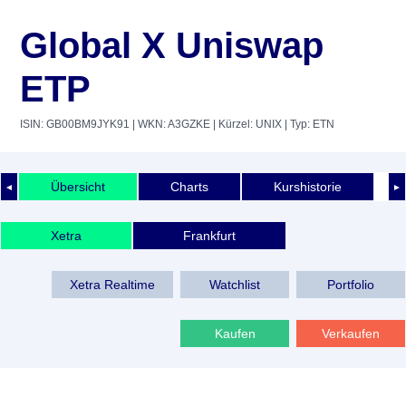
Global X Uniswap
ETP
ISIN: GB00BM9JYK91
| WKN: A3GZKE
| Kürzel: UNIX
| Typ: ETN
Übersicht
Charts
Kurshistorie
◄
►
Xetra
Frankfurt
Xetra Realtime
Watchlist
Portfolio
Kaufen
Verkaufen