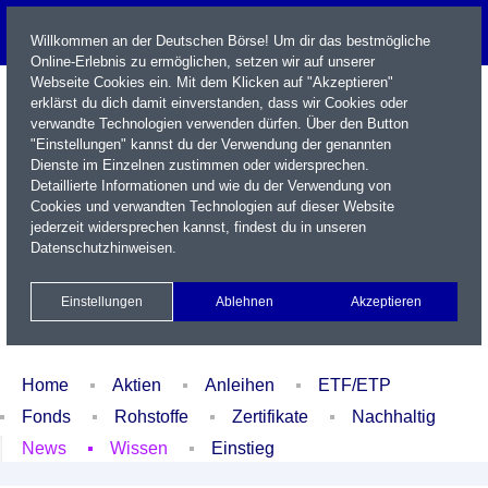
Willkommen an der Deutschen Börse! Um dir das bestmögliche
Online-Erlebnis zu ermöglichen, setzen wir auf unserer
Webseite Cookies ein. Mit dem Klicken auf "Akzeptieren"
erklärst du dich damit einverstanden, dass wir Cookies oder
verwandte Technologien verwenden dürfen. Über den Button
"Einstellungen" kannst du der Verwendung der genannten
Dienste im Einzelnen zustimmen oder widersprechen.
Detaillierte Informationen und wie du der Verwendung von
Cookies und verwandten Technologien auf dieser Website
Name / WKN / ISIN / Kürzel
jederzeit widersprechen kannst, findest du in unseren
Datenschutzhinweisen
.
Newsletter
Kontakt
English
Einstellungen
Ablehnen
Akzeptieren
Xetra Realtime
Watchlist
Portfolio
Login
Home
Aktien
Anleihen
ETF/ETP
Fonds
Rohstoffe
Zertifikate
Nachhaltig
News
Wissen
Einstieg