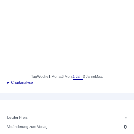
Tag
Woche
1 Monat
6 Mon.
1 Jahr
3 Jahre
Max.
► Chartanalyse
-
-
Letzter Preis
0
Veränderung zum Vortag