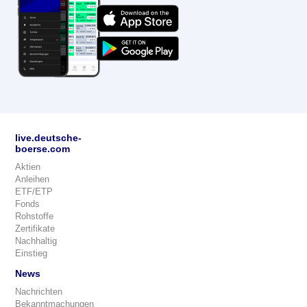
live.deutsche-
boerse.com
Aktien
Anleihen
ETF/ETP
Fonds
Rohstoffe
Zertifikate
Nachhaltig
Einstieg
News
Nachrichten
Bekanntmachungen