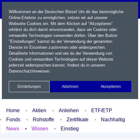
Willkommen an der Deutschen Börse! Um dir das bestmögliche
Online-Erlebnis zu ermöglichen, setzen wir auf unserer
Webseite Cookies ein. Mit dem Klicken auf "Akzeptieren"
erklärst du dich damit einverstanden, dass wir Cookies oder
verwandte Technologien verwenden dürfen. Über den Button
"Einstellungen" kannst du der Verwendung der genannten
Dienste im Einzelnen zustimmen oder widersprechen.
Detaillierte Informationen und wie du der Verwendung von
Cookies und verwandten Technologien auf dieser Website
Name / WKN / ISIN / Kürzel
jederzeit widersprechen kannst, findest du in unseren
Datenschutzhinweisen
.
Newsletter
Kontakt
English
Einstellungen
Ablehnen
Akzeptieren
Xetra Realtime
Watchlist
Portfolio
Login
Home
Aktien
Anleihen
ETF/ETP
Fonds
Rohstoffe
Zertifikate
Nachhaltig
News
Wissen
Einstieg