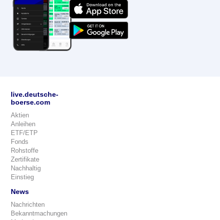
live.deutsche-
boerse.com
Aktien
Anleihen
ETF/ETP
Fonds
Rohstoffe
Zertifikate
Nachhaltig
Einstieg
News
Nachrichten
Bekanntmachungen