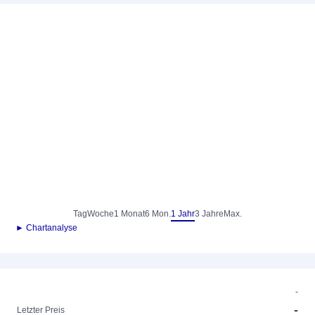
Tag
Woche
1 Monat
6 Mon.
1 Jahr
3 Jahre
Max.
► Chartanalyse
-
-
Letzter Preis