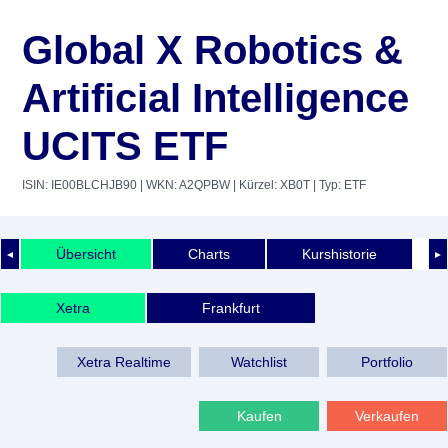
Global X Robotics &
Artificial Intelligence
UCITS ETF
ISIN: IE00BLCHJB90
| WKN: A2QPBW
| Kürzel: XB0T
| Typ: ETF
Übersicht
Charts
Kurshistorie
◄
►
Xetra
Frankfurt
Xetra Realtime
Watchlist
Portfolio
Kaufen
Verkaufen