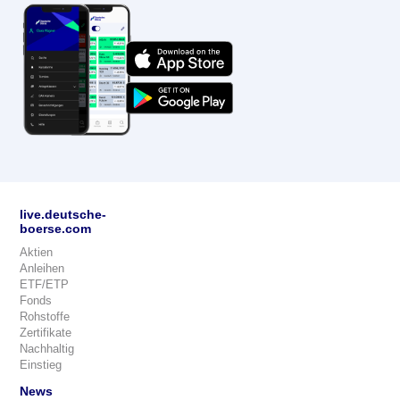
live.deutsche-
boerse.com
Aktien
Anleihen
ETF/ETP
Fonds
Rohstoffe
Zertifikate
Nachhaltig
Einstieg
News