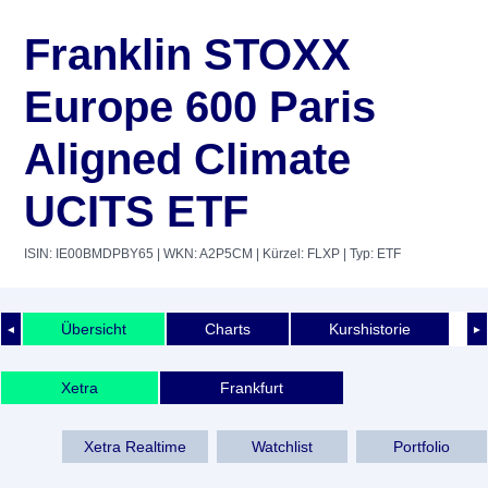
Franklin STOXX
Europe 600 Paris
Aligned Climate
UCITS ETF
ISIN: IE00BMDPBY65
| WKN: A2P5CM
| Kürzel: FLXP
| Typ: ETF
Übersicht
Charts
Kurshistorie
◄
►
Xetra
Frankfurt
Xetra Realtime
Watchlist
Portfolio