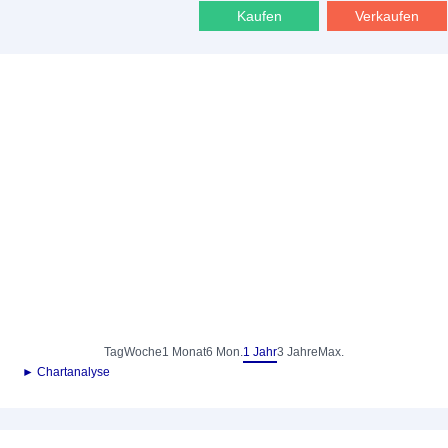
Kaufen
Verkaufen
Tag
Woche
1 Monat
6 Mon.
1 Jahr
3 Jahre
Max.
► Chartanalyse