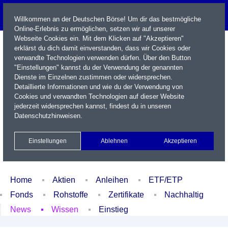
Willkommen an der Deutschen Börse! Um dir das bestmögliche
Online-Erlebnis zu ermöglichen, setzen wir auf unserer
Webseite Cookies ein. Mit dem Klicken auf "Akzeptieren"
erklärst du dich damit einverstanden, dass wir Cookies oder
verwandte Technologien verwenden dürfen. Über den Button
"Einstellungen" kannst du der Verwendung der genannten
Dienste im Einzelnen zustimmen oder widersprechen.
Detaillierte Informationen und wie du der Verwendung von
Cookies und verwandten Technologien auf dieser Website
Name / WKN / ISIN / Kürzel
jederzeit widersprechen kannst, findest du in unseren
Datenschutzhinweisen
.
Newsletter
Kontakt
English
Einstellungen
Ablehnen
Akzeptieren
Xetra Realtime
Watchlist
Portfolio
Login
Home
Aktien
Anleihen
ETF/ETP
Fonds
Rohstoffe
Zertifikate
Nachhaltig
News
Wissen
Einstieg