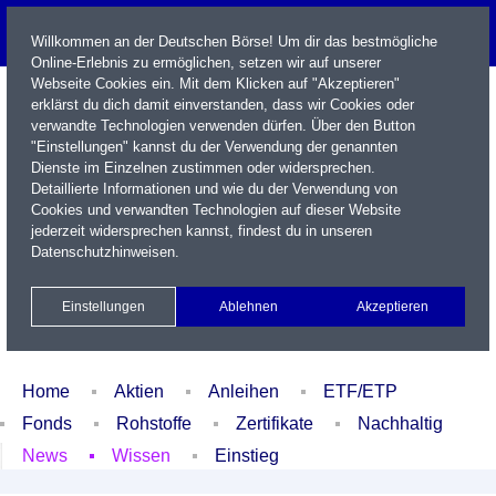
Willkommen an der Deutschen Börse! Um dir das bestmögliche
Online-Erlebnis zu ermöglichen, setzen wir auf unserer
Webseite Cookies ein. Mit dem Klicken auf "Akzeptieren"
erklärst du dich damit einverstanden, dass wir Cookies oder
verwandte Technologien verwenden dürfen. Über den Button
"Einstellungen" kannst du der Verwendung der genannten
Dienste im Einzelnen zustimmen oder widersprechen.
Detaillierte Informationen und wie du der Verwendung von
Cookies und verwandten Technologien auf dieser Website
Name / WKN / ISIN / Kürzel
jederzeit widersprechen kannst, findest du in unseren
Datenschutzhinweisen
.
Newsletter
Kontakt
English
Einstellungen
Ablehnen
Akzeptieren
Xetra Realtime
Watchlist
Portfolio
Login
Home
Aktien
Anleihen
ETF/ETP
Fonds
Rohstoffe
Zertifikate
Nachhaltig
News
Wissen
Einstieg