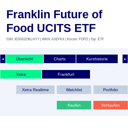
Franklin Future of
Food UCITS ETF
ISIN: IE000ZOKLHY7
| WKN: A3EFKX
| Kürzel: FOFD
| Typ: ETF
Übersicht
Charts
Kurshistorie
◄
►
Xetra
Frankfurt
Xetra Realtime
Watchlist
Portfolio
Kaufen
Verkaufen