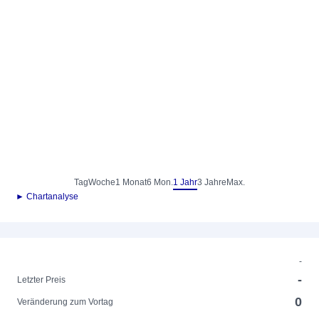
Tag
Woche
1 Monat
6 Mon.
1 Jahr
3 Jahre
Max.
► Chartanalyse
-
-
Letzter Preis
0
Veränderung zum Vortag