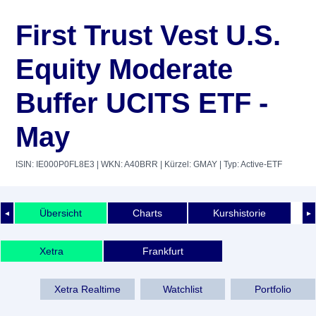
First Trust Vest U.S.
Equity Moderate
Buffer UCITS ETF -
May
ISIN: IE000P0FL8E3
| WKN: A40BRR
| Kürzel: GMAY
| Typ: Active-ETF
Übersicht
Charts
Kurshistorie
◄
►
Xetra
Frankfurt
Xetra Realtime
Watchlist
Portfolio