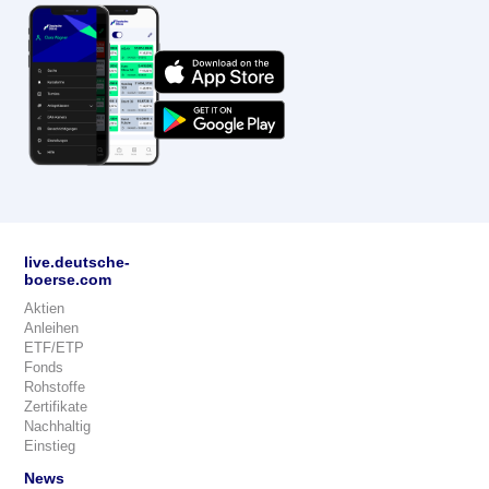
live.deutsche-
boerse.com
Aktien
Anleihen
ETF/ETP
Fonds
Rohstoffe
Zertifikate
Nachhaltig
Einstieg
News