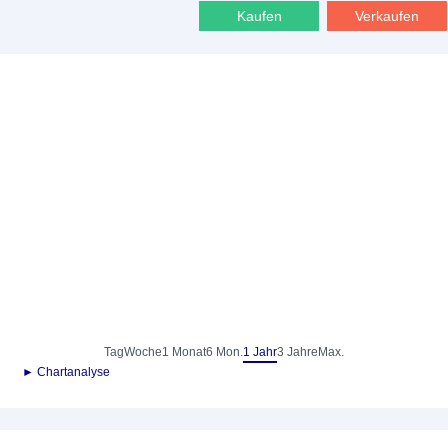
Kaufen
Verkaufen
Tag
Woche
1 Monat
6 Mon.
1 Jahr
3 Jahre
Max.
► Chartanalyse