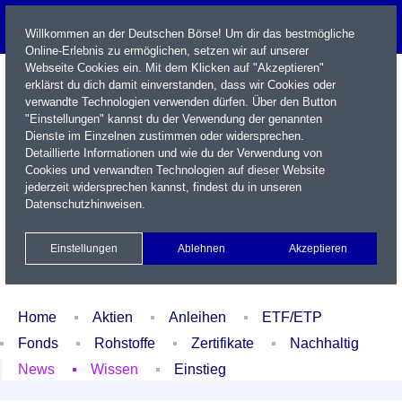
Willkommen an der Deutschen Börse! Um dir das bestmögliche
Online-Erlebnis zu ermöglichen, setzen wir auf unserer
Webseite Cookies ein. Mit dem Klicken auf "Akzeptieren"
erklärst du dich damit einverstanden, dass wir Cookies oder
verwandte Technologien verwenden dürfen. Über den Button
"Einstellungen" kannst du der Verwendung der genannten
Dienste im Einzelnen zustimmen oder widersprechen.
Detaillierte Informationen und wie du der Verwendung von
Cookies und verwandten Technologien auf dieser Website
Name / WKN / ISIN / Kürzel
jederzeit widersprechen kannst, findest du in unseren
Datenschutzhinweisen
.
Newsletter
Kontakt
English
Einstellungen
Ablehnen
Akzeptieren
Xetra Realtime
Watchlist
Portfolio
Login
Home
Aktien
Anleihen
ETF/ETP
Fonds
Rohstoffe
Zertifikate
Nachhaltig
News
Wissen
Einstieg