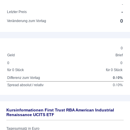
-
-
Letzter Preis
0
Veränderung zum Vortag
0
Geld
Brief
0
0
für 0 Stück
für 0 Stück
Differenz zum Vortag
0 / 0%
Spread absolut / relativ
0 / 0%
Kursinformationen First Trust RBA American Industrial
Renaissance UCITS ETF
Tagesumsatz in Euro