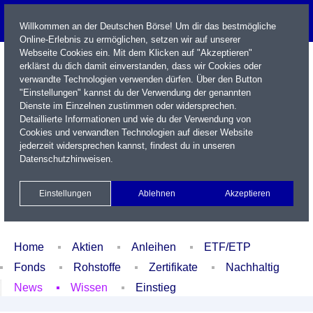
Willkommen an der Deutschen Börse! Um dir das bestmögliche
Online-Erlebnis zu ermöglichen, setzen wir auf unserer
Webseite Cookies ein. Mit dem Klicken auf "Akzeptieren"
erklärst du dich damit einverstanden, dass wir Cookies oder
verwandte Technologien verwenden dürfen. Über den Button
"Einstellungen" kannst du der Verwendung der genannten
Dienste im Einzelnen zustimmen oder widersprechen.
Detaillierte Informationen und wie du der Verwendung von
Cookies und verwandten Technologien auf dieser Website
Name / WKN / ISIN / Kürzel
jederzeit widersprechen kannst, findest du in unseren
Datenschutzhinweisen
.
Newsletter
Kontakt
English
Einstellungen
Ablehnen
Akzeptieren
Xetra Realtime
Watchlist
Portfolio
Login
Home
Aktien
Anleihen
ETF/ETP
Fonds
Rohstoffe
Zertifikate
Nachhaltig
News
Wissen
Einstieg