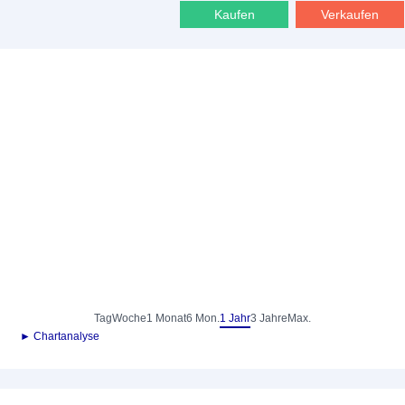
Kaufen
Verkaufen
Tag
Woche
1 Monat
6 Mon.
1 Jahr
3 Jahre
Max.
► Chartanalyse