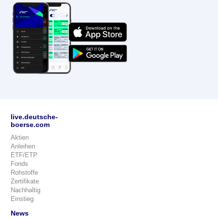
live.deutsche-
boerse.com
Aktien
Anleihen
ETF/ETP
Fonds
Rohstoffe
Zertifikate
Nachhaltig
Einstieg
News