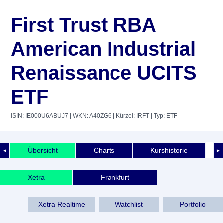
First Trust RBA
American Industrial
Renaissance UCITS
ETF
ISIN: IE000U6ABUJ7
| WKN: A40ZG6
| Kürzel: IRFT
| Typ: ETF
Übersicht
Charts
Kurshistorie
◄
►
Xetra
Frankfurt
Xetra Realtime
Watchlist
Portfolio