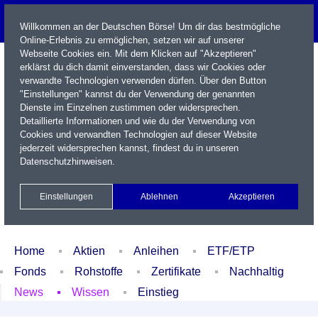
Willkommen an der Deutschen Börse! Um dir das bestmögliche
Online-Erlebnis zu ermöglichen, setzen wir auf unserer
Webseite Cookies ein. Mit dem Klicken auf "Akzeptieren"
erklärst du dich damit einverstanden, dass wir Cookies oder
verwandte Technologien verwenden dürfen. Über den Button
"Einstellungen" kannst du der Verwendung der genannten
Dienste im Einzelnen zustimmen oder widersprechen.
Detaillierte Informationen und wie du der Verwendung von
Cookies und verwandten Technologien auf dieser Website
Name / WKN / ISIN / Kürzel
jederzeit widersprechen kannst, findest du in unseren
Datenschutzhinweisen
.
Newsletter
Kontakt
English
Einstellungen
Ablehnen
Akzeptieren
Xetra Realtime
Watchlist
Portfolio
Login
Home
Aktien
Anleihen
ETF/ETP
Fonds
Rohstoffe
Zertifikate
Nachhaltig
News
Wissen
Einstieg