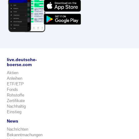
live.deutsche-
boerse.com
Aktien
Anleihen
ETF/ETP
Fonds
Rohstoffe
Zertifikate
Nachhaltig
Einstieg
News
Nachrichten
Bekanntmachungen