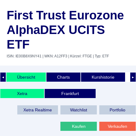
First Trust Eurozone
AlphaDEX UCITS
ETF
ISIN: IE00B8X9NY41
| WKN: A12FF3
| Kürzel: FTGE
| Typ: ETF
Übersicht
Charts
Kurshistorie
◄
►
Xetra
Frankfurt
Xetra Realtime
Watchlist
Portfolio
Kaufen
Verkaufen