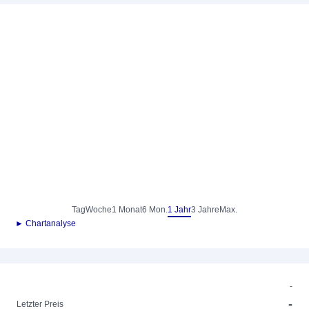
Tag
Woche
1 Monat
6 Mon.
1 Jahr
3 Jahre
Max.
► Chartanalyse
-
-
Letzter Preis