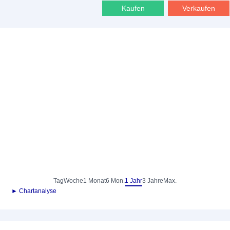
Kaufen
Verkaufen
Tag
Woche
1 Monat
6 Mon.
1 Jahr
3 Jahre
Max.
► Chartanalyse