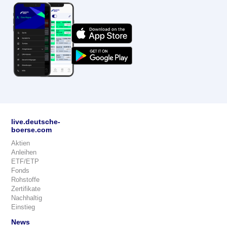
live.deutsche-
boerse.com
Aktien
Anleihen
ETF/ETP
Fonds
Rohstoffe
Zertifikate
Nachhaltig
Einstieg
News