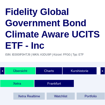
Fidelity Global
Government Bond
Climate Aware UCITS
ETF - Inc
ISIN: IE000IF0HTJ9
| WKN: A3DU9P
| Kürzel: FFGG
| Typ: ETF
Übersicht
Charts
Kurshistorie
◄
►
Xetra
Frankfurt
Xetra Realtime
Watchlist
Portfolio