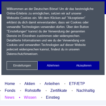
Willkommen an der Deutschen Börse! Um dir das bestmögliche
Online-Erlebnis zu ermöglichen, setzen wir auf unserer
Webseite Cookies ein. Mit dem Klicken auf "Akzeptieren"
erklärst du dich damit einverstanden, dass wir Cookies oder
verwandte Technologien verwenden dürfen. Über den Button
"Einstellungen" kannst du der Verwendung der genannten
Dienste im Einzelnen zustimmen oder widersprechen.
Detaillierte Informationen und wie du der Verwendung von
Cookies und verwandten Technologien auf dieser Website
Name / WKN / ISIN / Kürzel
jederzeit widersprechen kannst, findest du in unseren
Datenschutzhinweisen
.
Newsletter
Kontakt
English
Einstellungen
Ablehnen
Akzeptieren
Xetra Realtime
Watchlist
Portfolio
Login
Home
Aktien
Anleihen
ETF/ETP
Fonds
Rohstoffe
Zertifikate
Nachhaltig
News
Wissen
Einstieg