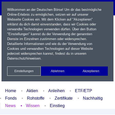
Willkommen an der Deutschen Börse! Um dir das bestmögliche
Online-Erlebnis zu ermöglichen, setzen wir auf unserer
Webseite Cookies ein. Mit dem Klicken auf "Akzeptieren"
erklärst du dich damit einverstanden, dass wir Cookies oder
verwandte Technologien verwenden dürfen. Über den Button
"Einstellungen" kannst du der Verwendung der genannten
Dienste im Einzelnen zustimmen oder widersprechen.
Detaillierte Informationen und wie du der Verwendung von
Cookies und verwandten Technologien auf dieser Website
Name / WKN / ISIN / Kürzel
jederzeit widersprechen kannst, findest du in unseren
Datenschutzhinweisen
.
Newsletter
Kontakt
English
Einstellungen
Ablehnen
Akzeptieren
Xetra Realtime
Watchlist
Portfolio
Login
Home
Aktien
Anleihen
ETF/ETP
Fonds
Rohstoffe
Zertifikate
Nachhaltig
News
Wissen
Einstieg