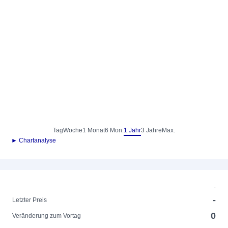
Tag
Woche
1 Monat
6 Mon.
1 Jahr
3 Jahre
Max.
► Chartanalyse
-
-
Letzter Preis
0
Veränderung zum Vortag