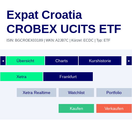
Expat Croatia
CROBEX UCITS ETF
ISIN: BGCROEX03189
| WKN: A2JB7C
| Kürzel: ECDC
| Typ: ETF
Übersicht
Charts
Kurshistorie
◄
►
Xetra
Frankfurt
Xetra Realtime
Watchlist
Portfolio
Kaufen
Verkaufen