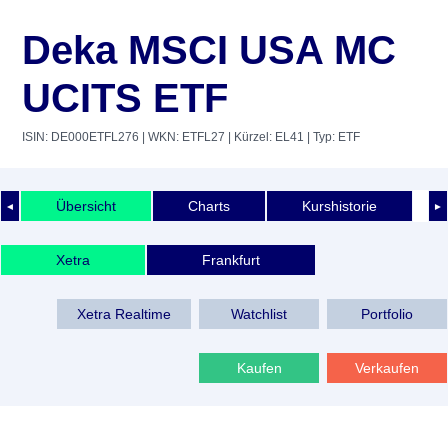
Deka MSCI USA MC
UCITS ETF
ISIN: DE000ETFL276
| WKN: ETFL27
| Kürzel: EL41
| Typ: ETF
Übersicht
Charts
Kurshistorie
◄
►
Xetra
Frankfurt
Xetra Realtime
Watchlist
Portfolio
Kaufen
Verkaufen