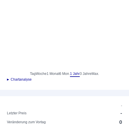
Tag
Woche
1 Monat
6 Mon.
1 Jahr
3 Jahre
Max.
► Chartanalyse
-
-
Letzter Preis
0
Veränderung zum Vortag