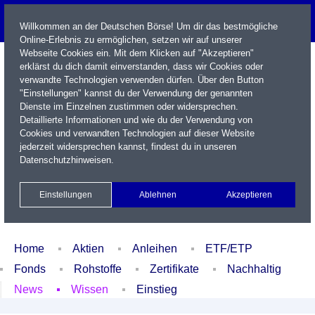
Willkommen an der Deutschen Börse! Um dir das bestmögliche
Online-Erlebnis zu ermöglichen, setzen wir auf unserer
Webseite Cookies ein. Mit dem Klicken auf "Akzeptieren"
erklärst du dich damit einverstanden, dass wir Cookies oder
verwandte Technologien verwenden dürfen. Über den Button
"Einstellungen" kannst du der Verwendung der genannten
Dienste im Einzelnen zustimmen oder widersprechen.
Detaillierte Informationen und wie du der Verwendung von
Cookies und verwandten Technologien auf dieser Website
Name / WKN / ISIN / Kürzel
jederzeit widersprechen kannst, findest du in unseren
Datenschutzhinweisen
.
Newsletter
Kontakt
English
Einstellungen
Ablehnen
Akzeptieren
Xetra Realtime
Watchlist
Portfolio
Login
Home
Aktien
Anleihen
ETF/ETP
Fonds
Rohstoffe
Zertifikate
Nachhaltig
News
Wissen
Einstieg