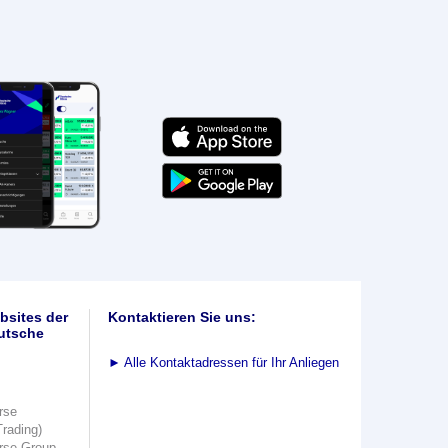
bsites der
Kontaktieren Sie uns:
utsche
►
Alle Kontaktadressen für Ihr Anliegen
rse
Trading)
rse Group