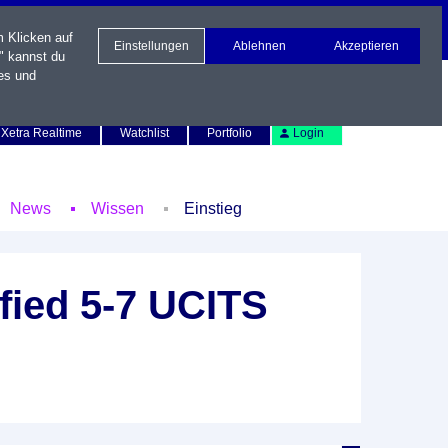
m Klicken auf
Einstellungen
Ablehnen
Akzeptieren
" kannst du
es und
Newsletter
Kontakt
English
Xetra Realtime
Watchlist
Portfolio
Login
News
Wissen
Einstieg
fied 5-7 UCITS