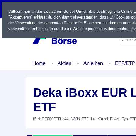
LIVE
Willkommen an der Deutschen Börse! Um dir das bestmögliche Online-Erl
"Akzeptieren" erklärst du dich damit einverstanden, dass wir Cookies o
der Verwendung der genannten Dienste im Einzelnen zustimmen oder wid
verwandten Technologien auf dieser Website jederzeit widersprechen kan
Name / W
Home
Aktien
Anleihen
ETF/ETP
Deka iBoxx EUR Li
ETF
ISIN: DE000ETFL144
| WKN: ETFL14
| Kürzel: EL4N
| Typ: ET