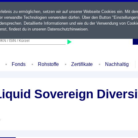
ebnis zu ermöglichen, setzen wir auf unserer Webseite Cookies ein. Mit de
der verwandte Technologien verwenden dürfen. Über den Button "Einstellungen
ersprechen. Detaillierte Informationen und wie du der Verwendung von Cooki
nst, findest du in unseren
Datenschutzhinweisen
.
KN / ISIN / Kürzel
Fonds
Rohstoffe
Zertifikate
Nachhaltig
quid Sovereign Diversi
F