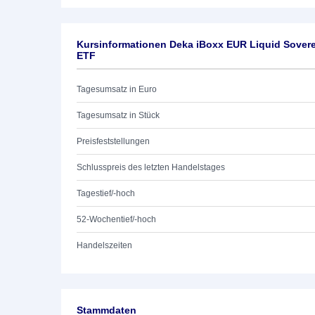
Kursinformationen Deka iBoxx EUR Liquid Soverei
ETF
Tagesumsatz in Euro
Tagesumsatz in Stück
Preisfeststellungen
Schlusspreis des letzten Handelstages
Tagestief/-hoch
52-Wochentief/-hoch
Handelszeiten
Stammdaten