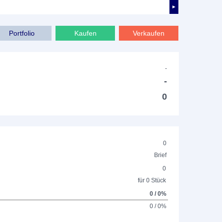
►
Portfolio
Kaufen
Verkaufen
-
-
0
0
Brief
0
für 0 Stück
0 / 0%
0 / 0%