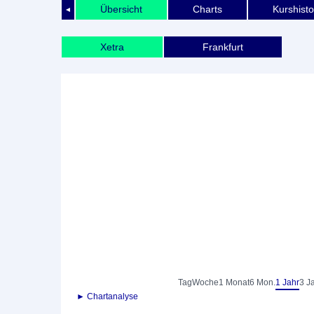
Übersicht
Charts
Kurshisto
◄
Xetra
Frankfurt
Tag
Woche
1 Monat
6 Mon.
1 Jahr
3 J
► Chartanalyse