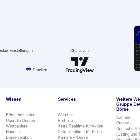
okie-Einstellungen
Charts von
Drucken
Wissen
Services
Weitere We
Gruppe De
Börse
Börse besuchen
Watchlist
Karriere
Über die Börsen
Portfolio
Presse
Wertpapiere
Xetra Realtime für Aktien
Deutsche Bö
Handeln
Xetra Realtime für ETFs
(Listing und 
Börsenlexikon
Karriere @Börse
Deutsche Bö