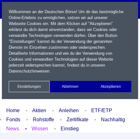
Willkommen an der Deutschen Börse! Um dir das bestmögliche
Online-Erlebnis zu ermöglichen, setzen wir auf unserer
Webseite Cookies ein. Mit dem Klicken auf "Akzeptieren"
erklärst du dich damit einverstanden, dass wir Cookies oder
verwandte Technologien verwenden dürfen. Über den Button
"Einstellungen" kannst du der Verwendung der genannten
Dienste im Einzelnen zustimmen oder widersprechen.
Detaillierte Informationen und wie du der Verwendung von
Cookies und verwandten Technologien auf dieser Website
Name / WKN / ISIN / Kürzel
jederzeit widersprechen kannst, findest du in unseren
Datenschutzhinweisen
.
Newsletter
Kontakt
English
Einstellungen
Ablehnen
Akzeptieren
Xetra Realtime
Watchlist
Portfolio
Login
Home
Aktien
Anleihen
ETF/ETP
Fonds
Rohstoffe
Zertifikate
Nachhaltig
News
Wissen
Einstieg