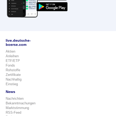
live.deutsche-
boerse.com
Aktien
Anleihen
ETF/ETP
Fonds
Rohstoffe
Zertifikate
Nachhaltig
Einstieg
News
Nachrichten
Bekanntmachungen
Marktstimmung
RSS-Feed