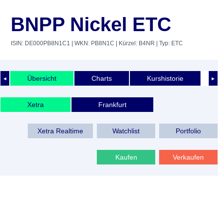
BNPP Nickel ETC
ISIN: DE000PB8N1C1
| WKN: PB8N1C
| Kürzel: B4NR
| Typ: ETC
Übersicht
Charts
Kurshistorie
◄
►
Xetra
Frankfurt
Xetra Realtime
Watchlist
Portfolio
Kaufen
Verkaufen