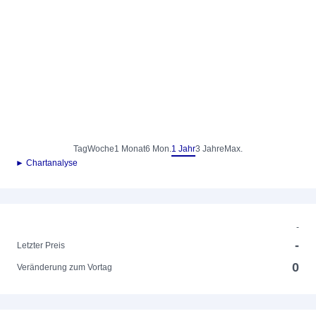
Tag
Woche
1 Monat
6 Mon.
1 Jahr
3 Jahre
Max.
► Chartanalyse
-
-
Letzter Preis
0
Veränderung zum Vortag